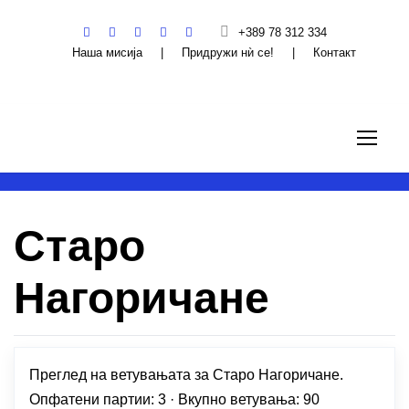
+389 78 312 334
Наша мисија
|
Придружи нѝ се!
|
Контакт
Старо
Нагоричане
Преглед на ветувањата за Старо Нагоричане.
Опфатени партии: 3 · Вкупно ветувања: 90