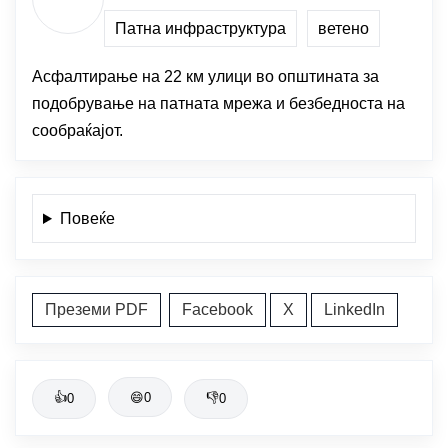
Патна инфраструктура
ветено
Асфалтирање на 22 км улици во општината за
подобрување на патната мрежа и безбедноста на
сообраќајот.
Повеќе
Преземи PDF
Facebook
X
LinkedIn
👍
😄
0
👎
0
0