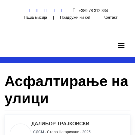
+389 78 312 334
Наша мисија
|
Придружи нѝ се!
|
Контакт
Асфалтирање на
улици
ДАЛИБОР ТРАЈКОВСКИ
СДСМ ·
Старо Нагоричане
· 2025