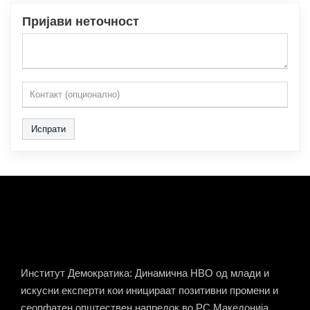
Пријави неточност
Испрати
Институт Демократика: Динамична НВО од млади и
искусни експерти кои иницираат позитивни промени и
сеопфатен општествен напредок во РС Македонија.