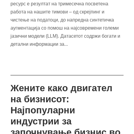
ресурс е резултат на тримесечна посветена
работа на нашите тимови – од скрејпинг и
чистење на податоци, до напредна синтетичка
аугментација со помош на најсовремени големи
јазични модели (LLM). Датасетот содржи богати и
детални информации за...
Жените како двигател
на бизнисот:
Најпопуларни
индустрии за
започнување бизнис во