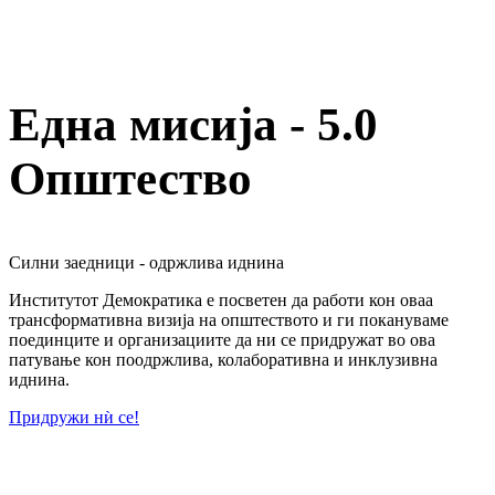
Една мисија - 5.0
Општество
Силни заедници - одржлива иднина
Институтот Демократика е посветен да работи кон оваа
трансформативна визија на општеството и ги покануваме
поединците и организациите да ни се придружат во ова
патување кон поодржлива, колаборативна и инклузивна
иднина.
Придружи нѝ се!