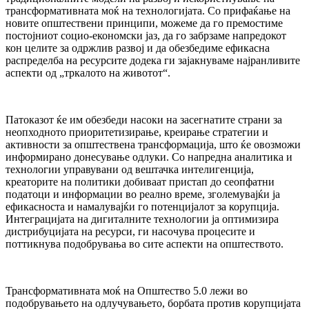
трансформативната моќ на технологијата. Со прифаќање на
новите општествени принципи, можеме да го премостиме
постојниот социо-економски јаз, да го забрзаме напредокот
кон целите за одржлив развој и да обезбедиме ефикасна
распределба на ресурсите додека ги зајакнуваме најранливите
аспекти од „тркалото на животот“.
Патоказот ќе им обезбеди насоки на засегнатите страни за
неопходното приоритетизирање, креирање стратегии и
активности за општествена трансформација, што ќе овозможи
информирано донесување одлуки. Со напредна аналитика и
технологии управувани од вештачка интелигенција,
креаторите на политики добиваат пристап до сеопфатни
податоци и информации во реално време, зголемувајќи ја
ефикасноста и намалувајќи го потенцијалот за корупција.
Интеграцијата на дигиталните технологии ја оптимизира
дистрибуцијата на ресурси, ги насочува процесите и
поттикнува подобрувања во сите аспекти на општеството.
Трансформативната моќ на Општество 5.0 лежи во
подобрувањето на одлучувањето, борбата против корупцијата