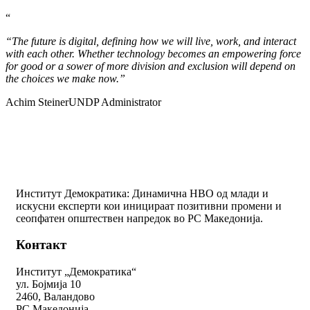
“
“The future is digital, defining how we will live, work, and interact
with each other. Whether technology becomes an empowering force
for good or a sower of more division and exclusion will depend on
the choices we make now.”
Achim Steiner
UNDP Administrator
Институт Демократика: Динамична НВО од млади и
искусни експерти кои иницираат позитивни промени и
сеопфатен општествен напредок во РС Македонија.
Контакт
Институт „Демократика“
ул. Бојмија 10
2460, Валандово
РС Македонија