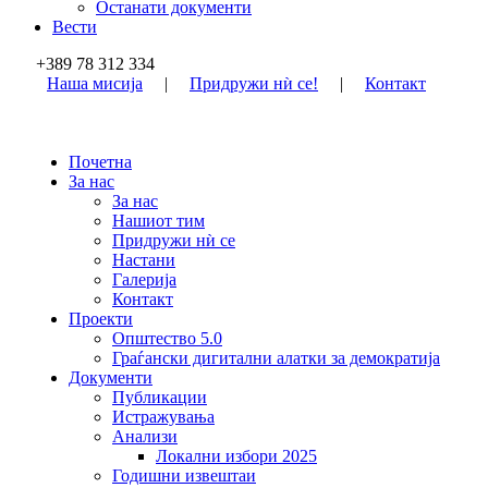
Останати документи
Вести
+389 78 312 334
Наша мисија
|
Придружи нѝ се!
|
Контакт
Почетна
За нас
За нас
Нашиот тим
Придружи нѝ се
Настани
Галерија
Контакт
Проекти
Општество 5.0
Граѓански дигитални алатки за демократија
Документи
Публикации
Истражувања
Анализи
Локални избори 2025
Годишни извештаи