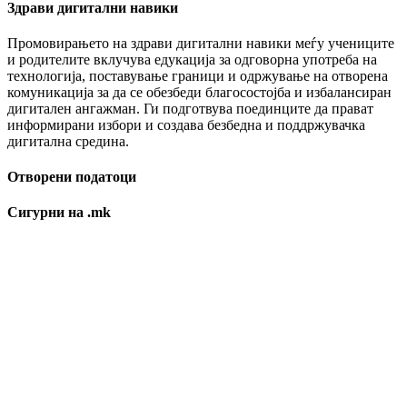
Здрави дигитални навики
Промовирањето на здрави дигитални навики меѓу учениците
и родителите вклучува едукација за одговорна употреба на
технологија, поставување граници и одржување на отворена
комуникација за да се обезбеди благосостојба и избалансиран
дигитален ангажман. Ги подготвува поединците да прават
информирани избори и создава безбедна и поддржувачка
дигитална средина.
Отворени податоци
Сигурни на .mk