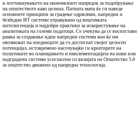
и поттикнувањето на економскиот напредок за подобрување
на општеството како целина. Патната мапа ќе ги наведе
основните принципи за градење одржливи, напредни и
безбедни ИТ системи управувани од вештачката
интелигенција и најдобри практики за искористување на
аналитиката на големи податоци. Се очекува да се воспостави
рамка за создавање идни напредни системи кои ќе им
овозможат на поединците да го достигнат својот целосен
потенцијал, истовремено насочувајќи ги креаторите на
политиките во планирањето и имплементацијата на нови или
надградени системи усогласени со визијата на Општество 5.0
за општество движено од напредна технологија.