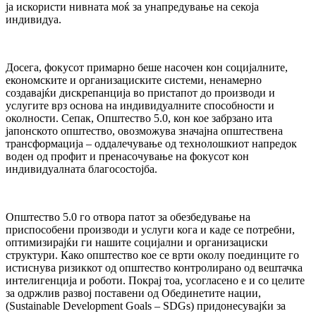
ја искористи нивната моќ за унапредување на секоја
индивидуа.
Досега, фокусот примарно беше насочен кон социјалните,
економските и организациските системи, ненамерно
создавајќи дискрепанција во пристапот до производи и
услугите врз основа на индивидуалните способности и
околности. Сепак, Општество 5.0, кон кое забрзано ита
јапонското општество, овозможува значајна општествена
трансформација – оддалечување од технолошкиот напредок
воден од профит и пренасочување на фокусот кон
индивидуалната благосостојба.
Општество 5.0 го отвора патот за обезбедување на
приспособени производи и услуги кога и каде се потребни,
оптимизирајќи ги нашите социјални и организациски
структури. Како општество кое се врти околу поединците го
истиснува ризиккот од општество контролирано од вештачка
интелигенција и роботи. Покрај тоа, усогласено е и со целите
за одржлив развој поставени од Обединетите нации,
(Sustainable Development Goals – SDGs) придонесувајќи за