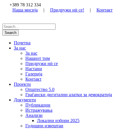
+389 78 312 334
Наша мисија
|
Придружи нѝ се!
|
Контакт
Почетна
За нас
За нас
Нашиот тим
Придружи нѝ се
Настани
Галерија
Контакт
Проекти
Општество 5.0
Граѓански дигитални алатки за демократија
Документи
Публикации
Истражувања
Анализи
Локални избори 2025
Годишни извештаи