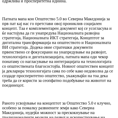
одржлива и просперитетна иднина.
Патната мапа кон Општество 5.0 во Северна Македонија за
прв пат кај нас го претстави овој прониклив социјален
концепт. Таа е комплементарен документ кој се усогласува и
ќе настојува да ги унапредува Националната развојна
стратегија, Националната ИКТ стратегија, Концептот за
дигитална трансформација на општеството и Националната
ВИ стратегија. Додека овие стратешки документи
првенствено се фокусирани на унапредување на развојот,
технологијата и дигитализацијата, патната мапа оди чекор
понатаму со нагласување на интеграцијата на технологијата
со општествената благосостојба. Новиот општествен концепт
ја декларира технологијата сама по себе како недоволна да се
создаде просперитетно општество, укажувајќи на тоа дека
треба да се користи за сеопфатно подобување на животот на
поединецот.
Раното усвојување на концептот за Општество 5.0 е клучно,
особено за помалку развиените земји како Северна
Македонија, нудејќи можност за прескокнување на
традиционалните модели на развој и искористиување на