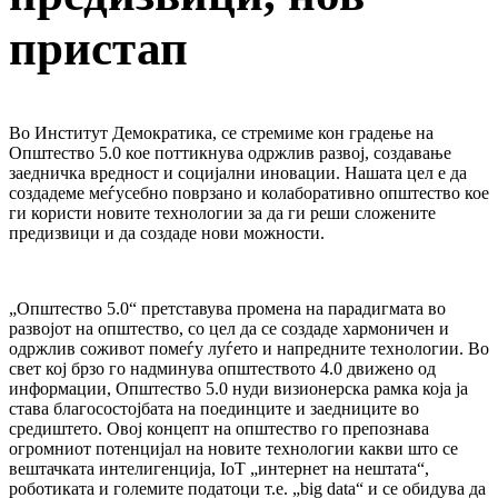
пристап
Во Институт Демократика, се стремиме кон градење на
Општество 5.0 кое поттикнува одржлив развој, создавање
заедничка вредност и социјални иновации. Нашата цел е да
создадеме меѓусебно поврзано и колаборативно општество кое
ги користи новите технологии за да ги реши сложените
предизвици и да создаде нови можности.
„Општество 5.0“ претставува промена на парадигмата во
развојот на општество, со цел да се создаде хармоничен и
одржлив соживот помеѓу луѓето и напредните технологии. Во
свет кој брзо го надминува општеството 4.0 движено од
информации, Општество 5.0 нуди визионерска рамка која ја
става благосостојбата на поединците и заедниците во
средиштето. Овој концепт на општество го препознава
огромниот потенцијал на новите технологии какви што се
вештачката интелигенција, IoT „интернет на нештата“,
роботиката и големите податоци т.е. „big data“ и се обидува да