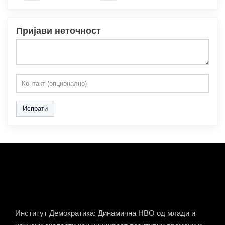
Пријави неточност
Испрати
Институт Демократика: Динамична НВО од млади и