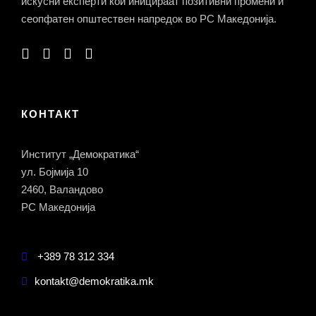
искусни експерти кои иницираат позитивни промени и
сеопфатен општествен напредок во РС Македонија.
КОНТАКТ
Институт „Демократика“
ул. Бојмија 10
2460, Валандово
РС Македонија
+389 78 312 334
kontakt@demokratika.mk