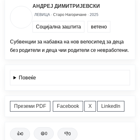
АНДРЕЈ ДИМИТРИЈЕВСКИ
ЛЕВИЦА ·
Старо Нагоричане
· 2025
Социјална заштита
ветено
Субвенции за набавка на нов велосипед за деца
без родители и деца чии родители се невработени.
Повеќе
Преземи PDF
Facebook
X
LinkedIn
👍
😄
0
👎
0
0