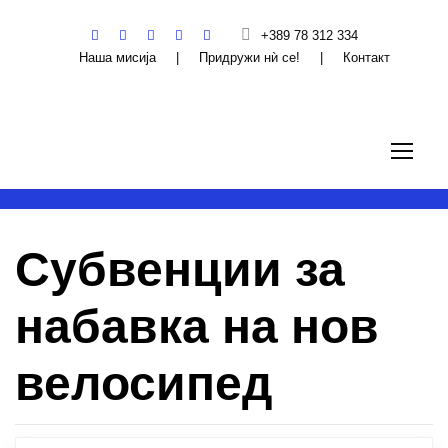
+389 78 312 334
Наша мисија
|
Придружи нѝ се!
|
Контакт
Субвенции за
набавка на нов
велосипед