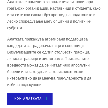
Алатката е наменета за аналитичари. новинари.
граѓански организации. наставници и студенти. како
и за сите кои сакаат брз преглед на податоците и
лесно споредување меѓу општини и политички
субјекти.
Алатката прикажува агрегирани податоци за
кандидати за градоначалници и советници.
Визуелизациите се од тип столбести графици.
линиски графици и хистограми. Прикажаните
вредности можат да се читаат како апсолутни
броеви или како удели. а корисникот може
интерактивно да ја менува грануларноста и да
избира подскупови.
КОН АЛАТКАТА