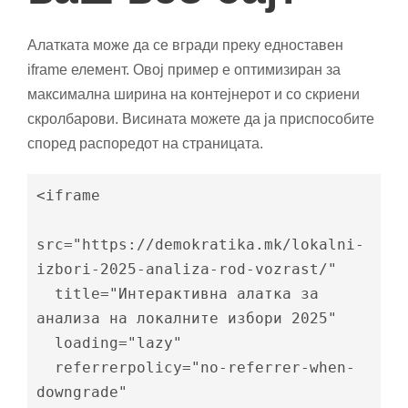
Алатката може да се вгради преку едноставен
iframe елемент. Овој пример е оптимизиран за
максимална ширина на контејнерот и со скриени
скролбарови. Висината можете да ја приспособите
според распоредот на страницата.
<iframe

src="https://demokratika.mk/lokalni-
izbori-2025-analiza-rod-vozrast/"

  title="Интерактивна алатка за 
анализа на локалните избори 2025"

  loading="lazy"

  referrerpolicy="no-referrer-when-
downgrade"
