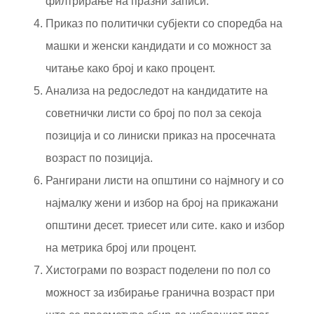
филтрирање на празни записи.
Приказ по политички субјекти со споредба на
машки и женски кандидати и со можност за
читање како број и како процент.
Анализа на редоследот на кандидатите на
советнички листи со број по пол за секоја
позиција и со линиски приказ на просечната
возраст по позиција.
Рангирани листи на општини со најмногу и со
најмалку жени и избор на број на прикажани
општини десет. триесет или сите. како и избор
на метрика број или процент.
Хистограми по возраст поделени по пол со
можност за избирање гранична возраст при