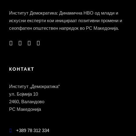
Институт Демократика: Динамична НВО од млади и
искусни експерти кои иницираат позитивни промени и
сеопфатен општествен напредок во РС Македонија.
КОНТАКТ
Институт „Демократика“
ул. Бојмија 10
2460, Валандово
РС Македонија
+389 78 312 334