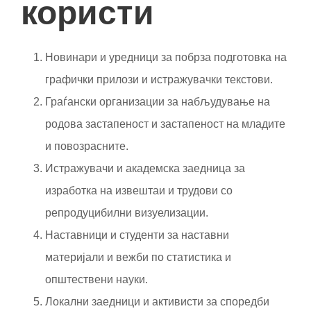
користи
Новинари и уредници за побрза подготовка на
графички прилози и истражувачки текстови.
Граѓански организации за набљудување на
родова застапеност и застапеност на младите
и повозрасните.
Истражувачи и академска заедница за
изработка на извештаи и трудови со
репродуцибилни визуелизации.
Наставници и студенти за наставни
материјали и вежби по статистика и
општествени науки.
Локални заедници и активисти за споредби