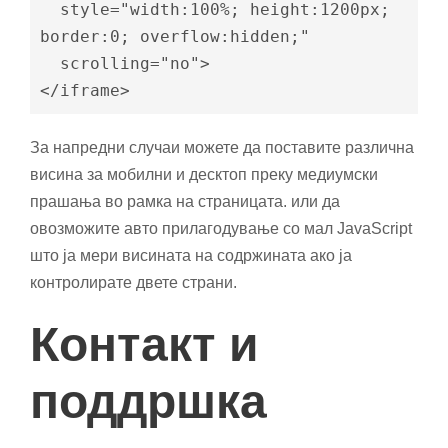
  style="width:100%; height:1200px; 
border:0; overflow:hidden;"

  scrolling="no">

</iframe>
За напредни случаи можете да поставите различна
висина за мобилни и десктоп преку медиумски
прашања во рамка на страницата. или да
овозможите авто прилагодување со мал JavaScript
што ја мери висината на содржината ако ја
контролирате двете страни.
Контакт и
поддршка