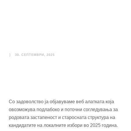
разбирање на
локалните
избори 2025
30. СЕПТЕМВРИ, 2025
Со задоволство ја објавуваме веб алатката која
овозможува подлабоко и поточни согледувања за
родовата застапеност и старосната структура на
кандидатите на локалните избори во 2025 година.