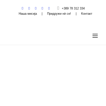
+389 78 312 334
Наша мисија
|
Придружи нѝ се!
|
Контакт
Интерактивна
алатка за
подобро