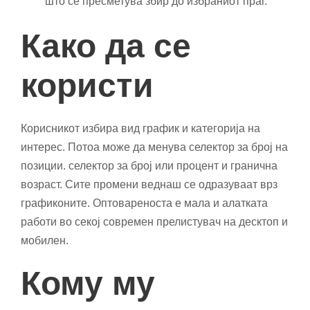
што се пресметува збир до избраниот праг.
Како да се
користи
Корисникот избира вид график и категорија на
интерес. Потоа може да менува селектор за број на
позиции. селектор за број или процент и гранична
возраст. Сите промени веднаш се одразуваат врз
графиконите. Оптовареноста е мала и алатката
работи во секој современ прелистувач на десктоп и
мобилен.
Кому му