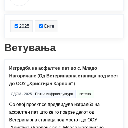
2025
Сите
Ветувања
Изградба на асфалтен пат во с. Младо
Нагоричане (Од Ветеринарна станица под мост
до ООУ „Христијан Карпош“)
СДСМ · 2025
Патна инфраструктура
ветено
Со овој проект се предвидува изградба на
асфалтен пат што ќе го поврзе делот од
Ветеринарна станица под мостот до ООУ
„Христијан Карпош“ во с. Младо Нагоричане.