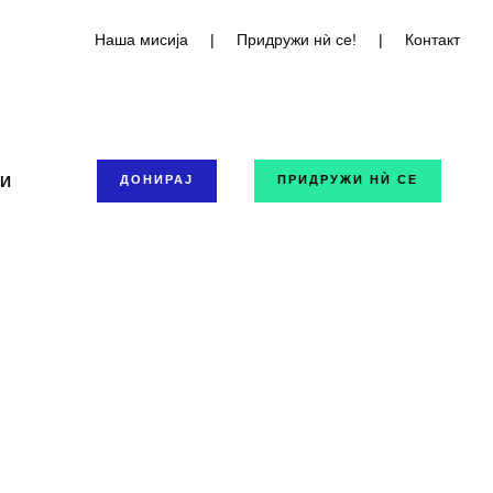
Наша мисија
|
Придружи нѝ се!
|
Контакт
ТИ
ДОНИРАЈ
ПРИДРУЖИ НЍ СЕ