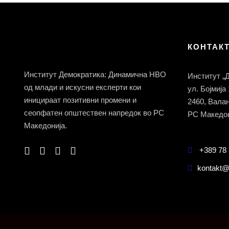
КОНТАК
Институт Демократика: Динамична НВО
Институт „
од млади и искусни експерти кои
ул. Бојмија
иницираат позитивни промени и
2460, Вала
сеопфатен општествен напредок во РС
РС Македон
Македонија.
+389 78 
kontakt@