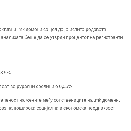
активни .mk домени со цел да ја испита родовата
 анализата беше да се утврди процентот на регистранти
18,5%.
веат во рурални средини е 0,05%.
тапеност на жените меѓу сопствениците на .mk домени,
раз на поширока социјална и економска нееднаквост.