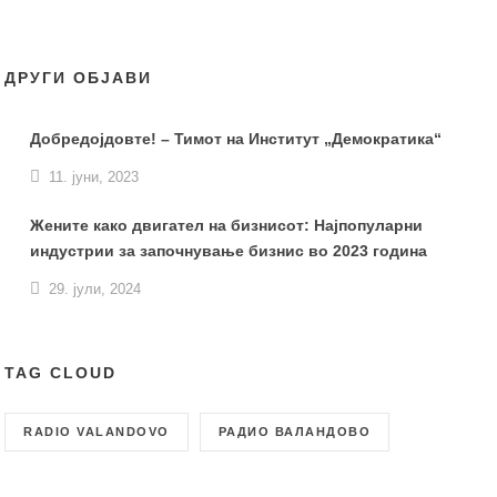
ДРУГИ ОБЈАВИ
Добредојдовте! – Тимот на Институт „Демократика“
11. јуни, 2023
Жените како двигател на бизнисот: Најпопуларни
индустрии за започнување бизнис во 2023 година
29. јули, 2024
TAG CLOUD
RADIO VALANDOVO
РАДИО ВАЛАНДОВО