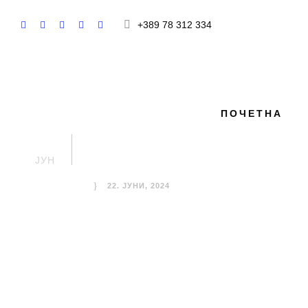
+389 78 312 334
ПОЧЕТНА
Жените во .
22
ЈУН
22. ЈУНИ, 2024