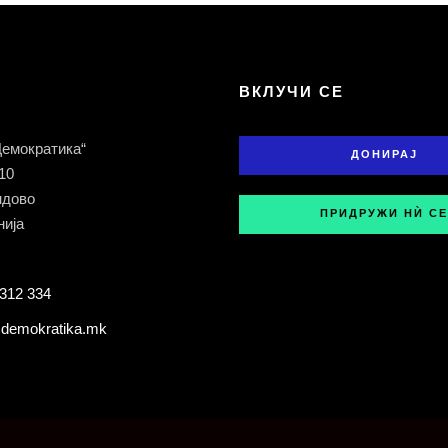
Т
ВКЛУЧИ СЕ
Демократика“
ДОНИРАЈ
 10
ндово
ПРИДРУЖИ НЍ СЕ
ија
312 334
demokratika.mk