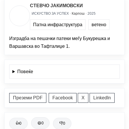
СТЕВЧО ЈАКИМОВСКИ
ИСКУСТВО ЗА УСПЕХ ·
Карпош
· 2025
Патна инфраструктура
ветено
Изградба на пешачки патеки меѓу Букурешка и
Варшавска во Тафталиџе 1.
Повеќе
Преземи PDF
Facebook
X
LinkedIn
👍
😄
0
👎
0
0