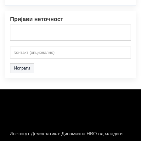
Пријави неточност
Испрати
Институт Демократика: Динамична НВО од млади и