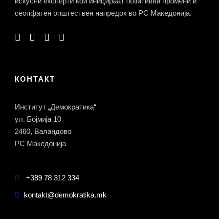
искусни експерти кои иницираат позитивни промени и
сеопфатен општествен напредок во РС Македонија.
КОНТАКТ
Институт „Демократика“
ул. Бојмија 10
2460, Валандово
РС Македонија
+389 78 312 334
kontakt@demokratika.mk