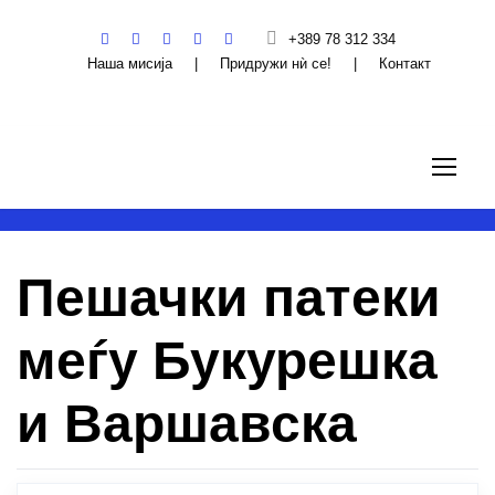
+389 78 312 334
Наша мисија
|
Придружи нѝ се!
|
Контакт
Пешачки патеки
меѓу Букурешка
и Варшавска