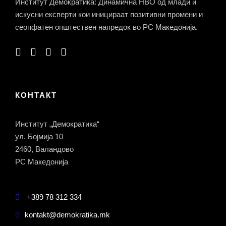
Институт Демократика: Динамична НВО од млади и
искусни експерти кои иницираат позитивни промени и
сеопфатен општествен напредок во РС Македонија.
КОНТАКТ
Институт „Демократика“
ул. Бојмија 10
2460, Валандово
РС Македонија
+389 78 312 334
kontakt@demokratika.mk