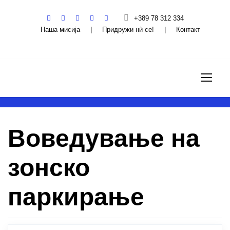
+389 78 312 334
Наша мисија
|
Придружи нѝ се!
|
Контакт
Воведување на
зонско
паркирање