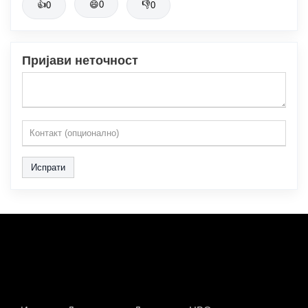
👍
😄
0
👎
0
0
Пријави неточност
Испрати