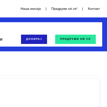
Наша мисија
|
Придружи нѝ се!
|
Контакт
ТИ
ДОНИРАЈ
ПРИДРУЖИ НЍ СЕ