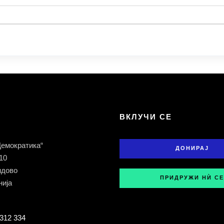
Т
ВКЛУЧИ СЕ
Демократика“
ДОНИРАЈ
 10
ндово
ПРИДРУЖИ НЍ СЕ
ија
312 334