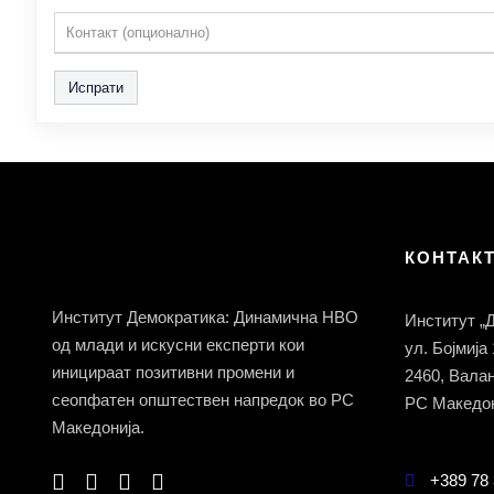
Испрати
КОНТАК
Институт Демократика: Динамична НВО
Институт „
од млади и искусни експерти кои
ул. Бојмија
иницираат позитивни промени и
2460, Вала
сеопфатен општествен напредок во РС
РС Македон
Македонија.
+389 78 