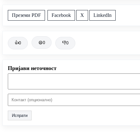
Преземи PDF
Facebook
X
LinkedIn
👍
😄
0
👎
0
0
Пријави неточност
Испрати