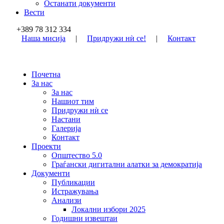
Останати документи
Вести
+389 78 312 334
Наша мисија
|
Придружи нѝ се!
|
Контакт
Почетна
За нас
За нас
Нашиот тим
Придружи нѝ се
Настани
Галерија
Контакт
Проекти
Општество 5.0
Граѓански дигитални алатки за демократија
Документи
Публикации
Истражувања
Анализи
Локални избори 2025
Годишни извештаи