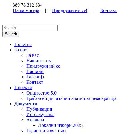
+389 78 312 334
Наша мисија
|
Придружи нѝ се!
|
Контакт
Почетна
За нас
За нас
Нашиот тим
Придружи нѝ се
Настани
Галерија
Контакт
Проекти
Општество 5.0
Граѓански дигитални алатки за демократија
Документи
Публикации
Истражувања
Анализи
Локални избори 2025
Годишни извештаи