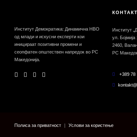
КОНТАК
Институт Демократика: Динамична НВО
Институт „
од млади и искусни експерти кои
ул. Бојмија
иницираат позитивни промени и
2460, Вала
сеопфатен општествен напредок во РС
РС Македон
Македонија.
+389 78 
kontakt@
Полиса за приватност
|
Услови за користење