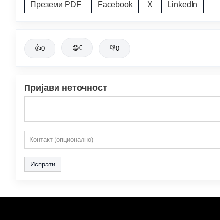
Преземи PDF
Facebook
X
LinkedIn
👍
😄
0
👎
0
0
Пријави неточност
Испрати