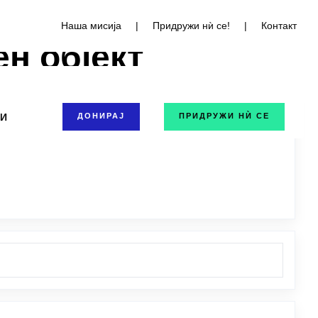
Наша мисија
|
Придружи нѝ се!
|
Контакт
н објект
ТИ
ДОНИРАЈ
ПРИДРУЖИ НЍ СЕ