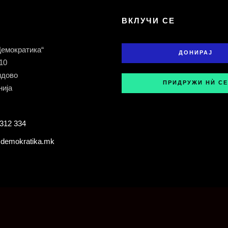
Т
ВКЛУЧИ СЕ
Демократика“
ДОНИРАЈ
 10
ндово
ПРИДРУЖИ НЍ СЕ
ија
312 334
demokratika.mk