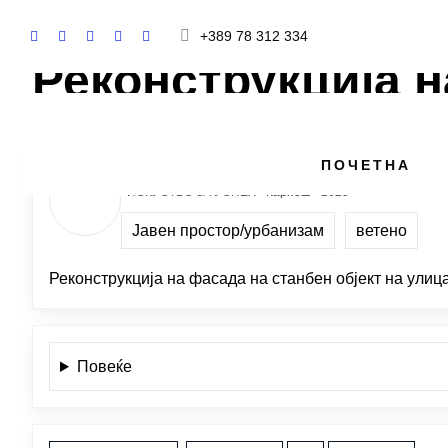
+389 78 312 334
Реконструкција н
СТЕВЧО ЈАКИМОВСКИ
ПОЧЕТНА
ИСКУСТВО ЗА УСПЕХ ·
Карпош
· 2025
Јавен простор/урбанизам
ветено
Реконструкција на фасада на станбен објект на улиц
Повеќе