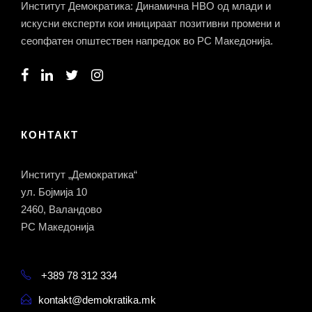
Институт Демократика: Динамична НВО од млади и
искусни експерти кои иницираат позитивни промени и
сеопфатен општествен напредок во РС Македонија.
КОНТАКТ
Институт „Демократика“
ул. Бојмија 10
2460, Валандово
РС Македонија
+389 78 312 334
kontakt@demokratika.mk