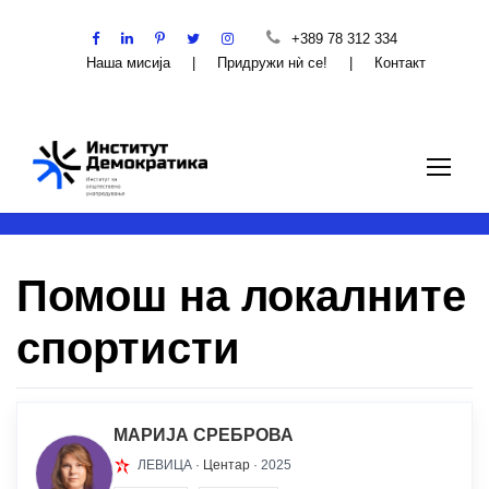
+389 78 312 334
Наша мисија
|
Придружи нѝ се!
|
Контакт
Помош на локалните
спортисти
МАРИЈА СРЕБРОВА
ЛЕВИЦА ·
Центар
· 2025