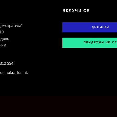
Т
ВКЛУЧИ СЕ
Демократика“
ДОНИРАЈ
 10
ндово
ПРИДРУЖИ НЍ СЕ
ија
312 334
demokratika.mk