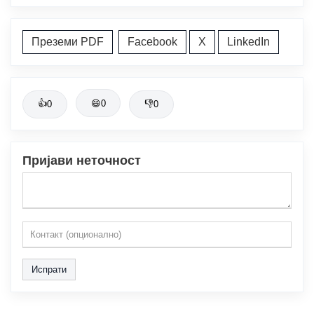
Преземи PDF
Facebook
X
LinkedIn
👍
😄
0
👎
0
0
Пријави неточност
Испрати