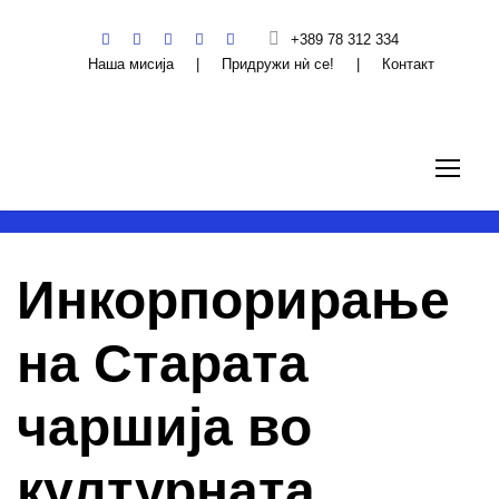
+389 78 312 334
Наша мисија
|
Придружи нѝ се!
|
Контакт
Инкорпорирање
на Старата
чаршија во
културната