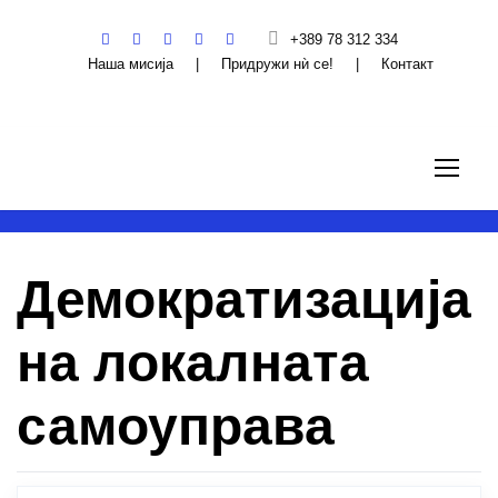
+389 78 312 334
Наша мисија
|
Придружи нѝ се!
|
Контакт
Демократизација
на локалната
самоуправа