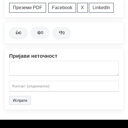
Преземи PDF
Facebook
X
LinkedIn
👍
😄
0
👎
0
0
Пријави неточност
Испрати