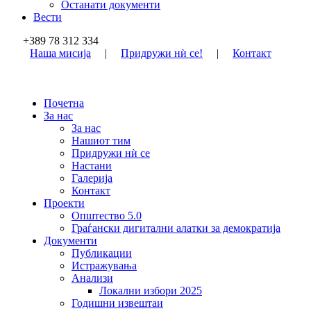
Останати документи
Вести
+389 78 312 334
Наша мисија
|
Придружи нѝ се!
|
Контакт
Почетна
За нас
За нас
Нашиот тим
Придружи нѝ се
Настани
Галерија
Контакт
Проекти
Општество 5.0
Граѓански дигитални алатки за демократија
Документи
Публикации
Истражувања
Анализи
Локални избори 2025
Годишни извештаи