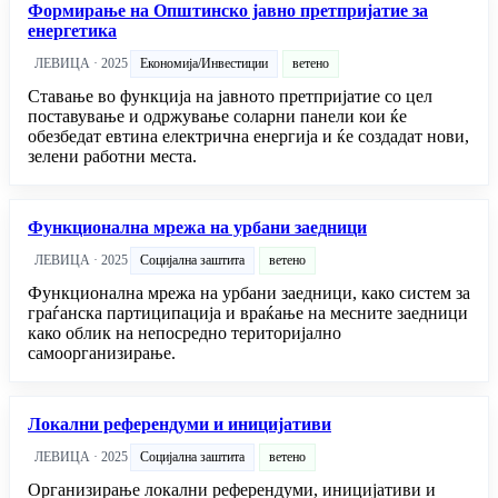
Формирање на Општинско јавно претпријатие за
енергетика
ЛЕВИЦА · 2025
Економија/Инвестиции
ветено
Ставање во функција на јавното претпријатие со цел
поставување и одржување соларни панели кои ќе
обезбедат евтина електрична енергија и ќе создадат нови,
зелени работни места.
Функционална мрежа на урбани заедници
ЛЕВИЦА · 2025
Социјална заштита
ветено
Функционална мрежа на урбани заедници, како систем за
граѓанска партиципација и враќање на месните заедници
како облик на непосредно територијално
самоорганизирање.
Локални референдуми и иницијативи
ЛЕВИЦА · 2025
Социјална заштита
ветено
Организирање локални референдуми, иницијативи и