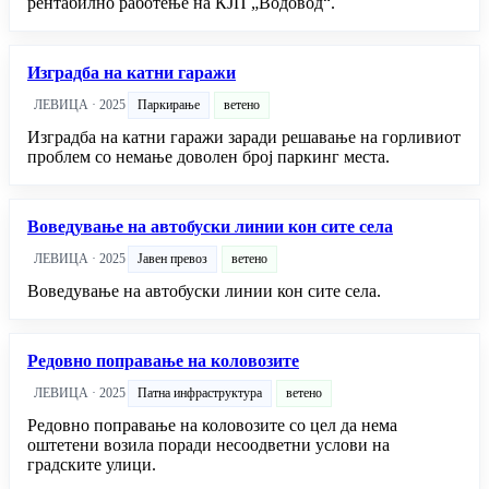
рентабилно работење на КЈП „Водовод“.
Изградба на катни гаражи
ЛЕВИЦА · 2025
Паркирање
ветено
Изградба на катни гаражи заради решавање на горливиот
проблем со немање доволен број паркинг места.
Воведување на автобуски линии кон сите села
ЛЕВИЦА · 2025
Јавен превоз
ветено
Воведување на автобуски линии кон сите села.
Редовно поправање на коловозите
ЛЕВИЦА · 2025
Патна инфраструктура
ветено
Редовно поправање на коловозите со цел да нема
оштетени возила поради несоодветни услови на
градските улици.