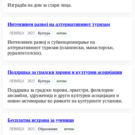
Изградба на дом за стари лица.
Интензивен развој на алтернативниот туризам
ЛЕВИЦА · 2025
Култура
ветено
Интензивен развој и субвенционирање на
алтернативниот туризам (планински, манастирски,
рурален/селски).
Поддршка за градски хорови и културни асоцијации
ЛЕВИЦА · 2025
Култура
ветено
Поддршка за градски хорови, оркестри, фолклорни
ансамбли, здруженија и други културни асоцијации и
нивно активирање во рамките на културните установи.
Бесплатна исхрана за ученици
ЛЕВИЦА · 2025
Образование
ветено