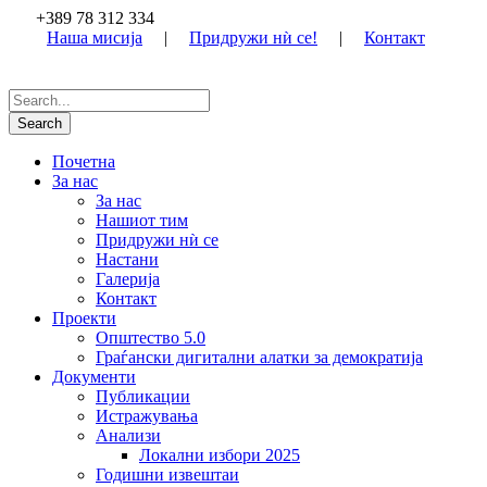
+389 78 312 334
Наша мисија
|
Придружи нѝ се!
|
Контакт
Почетна
За нас
За нас
Нашиот тим
Придружи нѝ се
Настани
Галерија
Контакт
Проекти
Општество 5.0
Граѓански дигитални алатки за демократија
Документи
Публикации
Истражувања
Анализи
Локални избори 2025
Годишни извештаи