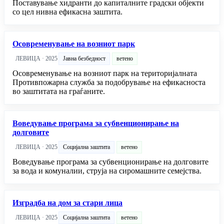
Поставување хидранти до капиталните градски објекти
со цел нивна ефикасна заштита.
Осовременување на возниот парк
ЛЕВИЦА · 2025
Јавна безбедност
ветено
Осовременување на возниот парк на територијалната
Противпожарна служба за подобрување на ефикасноста
во заштитата на граѓаните.
Воведување програма за субвенционирање на
долговите
ЛЕВИЦА · 2025
Социјална заштита
ветено
Воведување програма за субвенционирање на долговите
за вода и комуналии, струја на сиромашните семејства.
Изградба на дом за стари лица
ЛЕВИЦА · 2025
Социјална заштита
ветено