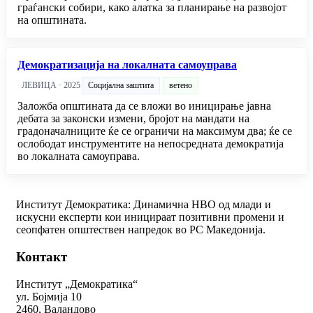
граѓански собири, како алатка за планирање на развојот
на општината.
Демократизација на локалната самоуправа
ЛЕВИЦА · 2025
Социјална заштита
ветено
Заложба општината да се вложи во иницирање јавна
дебата за законски измени, бројот на мандати на
градоначалниците ќе се ограничи на максимум два; ќе се
ослободат инструментите на непосредната демократија
во локалната самоуправа.
Институт Демократика: Динамична НВО од млади и
искусни експерти кои иницираат позитивни промени и
сеопфатен општествен напредок во РС Македонија.
Контакт
Институт „Демократика“
ул. Бојмија 10
2460, Валандово