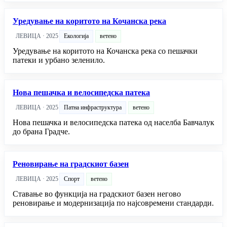
Уредување на коритото на Кочанска река
ЛЕВИЦА · 2025
Екологија
ветено
Уредување на коритото на Кочанска река со пешачки
патеки и урбано зеленило.
Нова пешачка и велосипедска патека
ЛЕВИЦА · 2025
Патна инфраструктура
ветено
Нова пешачка и велосипедска патека од населба Бавчалук
до брана Градче.
Реновирање на градскиот базен
ЛЕВИЦА · 2025
Спорт
ветено
Ставање во функција на градскиот базен негово
реновирање и модернизација по најсовремени стандарди.