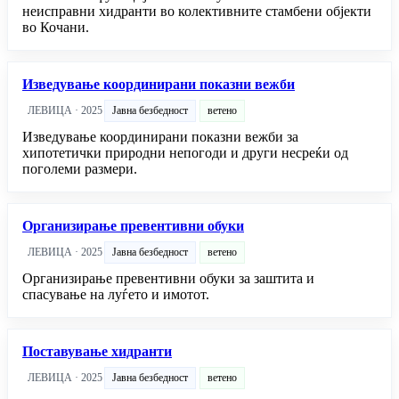
неисправни хидранти во колективните стамбени објекти
во Кочани.
Изведување координирани показни вежби
ЛЕВИЦА · 2025
Јавна безбедност
ветено
Изведување координирани показни вежби за
хипотетички природни непогоди и други несреќи од
поголеми размери.
Организирање превентивни обуки
ЛЕВИЦА · 2025
Јавна безбедност
ветено
Организирање превентивни обуки за заштита и
спасување на луѓето и имотот.
Поставување хидранти
ЛЕВИЦА · 2025
Јавна безбедност
ветено