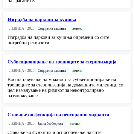
на граѓаните.
Изградба на паркови за кучиња
ЛЕВИЦА · 2025
Социјална заштита
ветено
Изградба на паркови за кучиња опремени со сите
потребни реквизити.
Субвенционирање на трошоците за стерилизација
ЛЕВИЦА · 2025
Социјална заштита
ветено
Воспоставување на можност за субвенционирање на
трошоците за стерилизација на домашните миленици со
цел намалување на ризикот за неконтролирано
размножување.
Ставање во функција на неисправни хидранти
ЛЕВИЦА · 2025
Јавна безбедност
ветено
Ставање во функција и оспособување на сите