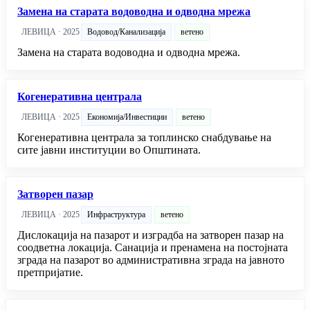
Замена на старата водоводна и одводна мрежа
ЛЕВИЦА · 2025
Водовод/Канализација
ветено
Замена на старата водоводна и одводна мрежа.
Когенеративна централа
ЛЕВИЦА · 2025
Економија/Инвестиции
ветено
Когенеративна централа за топлинско снабдување на
сите јавни институции во Општината.
Затворен пазар
ЛЕВИЦА · 2025
Инфраструктура
ветено
Дислокација на пазарот и изградба на затворен пазар на
соодветна локација. Санација и пренамена на постојната
зграда на пазарот во административна зграда на јавното
претпријатие.