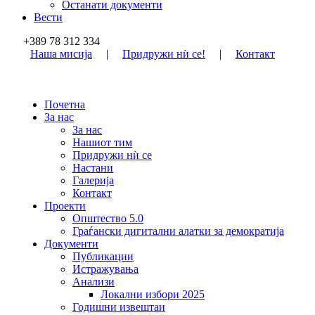
Останати документи
Вести
+389 78 312 334
Наша мисија
|
Придружи нѝ се!
|
Контакт
Почетна
За нас
За нас
Нашиот тим
Придружи нѝ се
Настани
Галерија
Контакт
Проекти
Општество 5.0
Граѓански дигитални алатки за демократија
Документи
Публикации
Истражувања
Анализи
Локални избори 2025
Годишни извештаи