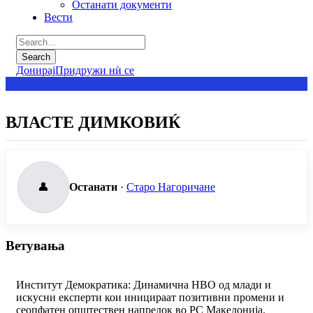
Останати документи
Вести
Донирај
Придружи нѝ се
ВЛАСТЕ ДИМКОВИЌ
👤
Останати
·
Старо Нагоричане
Ветувања
Институт Демократика: Динамична НВО од млади и
искусни експерти кои иницираат позитивни промени и
сеопфатен општествен напредок во РС Македонија.