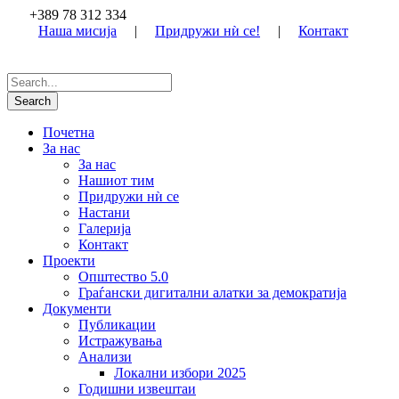
+389 78 312 334
Наша мисија
|
Придружи нѝ се!
|
Контакт
Почетна
За нас
За нас
Нашиот тим
Придружи нѝ се
Настани
Галерија
Контакт
Проекти
Општество 5.0
Граѓански дигитални алатки за демократија
Документи
Публикации
Истражувања
Анализи
Локални избори 2025
Годишни извештаи