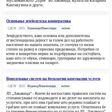
Муслиманското „Турбе“ во Лакавица, Кулата на Катарина
Кантакузина и други.
Основање земјоделска кооператива
СДСМ · 2025
Економија/Инвестиции
ветено
Земјоделството, како основна или дополнителна
егзистенцијална дејност за голем дел од работното
население во нашата општина, се соочува со низок
степен на развој и сериозни предизвици. Потребни се
итни и конкретни мерки за подобрување на состојбата,
како што се обуки, семинари, групирање во здруженија и
заеднички пласман на пазарот.
Воведување систем на бесплатни комунални услуги
СДСМ · 2025
Водовод/Канализација
ветено
ЈП „Лакавица“ - Конче ќе воспостави правилен систем на
стопанисување со водоводите и во делот на наплатата на
услугите, при што има граѓани што редовно плаќаат и
граѓани што не плаќаат комунални услуги. Општината ќе
го преземе финансирањето на услугите на ЈП „Лакавица“