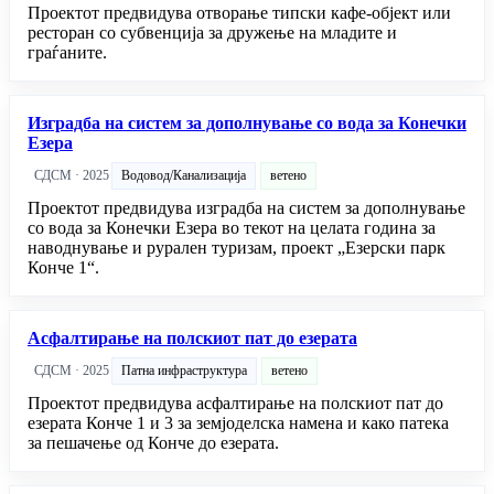
Проектот предвидува отворање типски кафе-објект или
ресторан со субвенција за дружење на младите и
граѓаните.
Изградба на систем за дополнување со вода за Конечки
Езера
СДСМ · 2025
Водовод/Канализација
ветено
Проектот предвидува изградба на систем за дополнување
со вода за Конечки Езера во текот на целата година за
наводнување и рурален туризам, проект „Езерски парк
Конче 1“.
Асфалтирање на полскиот пат до езерата
СДСМ · 2025
Патна инфраструктура
ветено
Проектот предвидува асфалтирање на полскиот пат до
езерата Конче 1 и 3 за земјоделска намена и како патека
за пешачење од Конче до езерата.