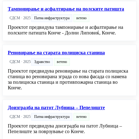
Тампонирање и асфалтирање на полските патишта
СДСМ · 2025
Патна инфраструктура
ветено
Проектот предвидува тампонирање и асфалтирање на
полските патишта Конче - Долни Липовиќ, Конче.
Реновирање на старата полициска станица
СДСМ · 2025
Здравство
ветено
Проектот предвидува реновирање на старата полициска
станица во реновирана зграда со нова фасада со намена
за полициска станица и противпожарна станица во
Конче.
Доизградба на патот Лубница – Пепелиште
СДСМ · 2025
Патна инфраструктура
ветено
Проектот предвидува доизградба на патот Лубница –
Пепелиште за поврзување со Конче.