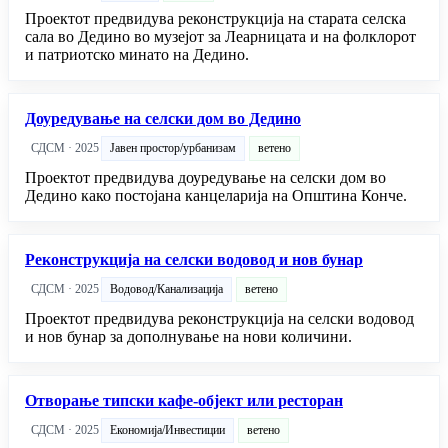
Проектот предвидува реконструкција на старата селска
сала во Дедино во музејот за Леарницата и на фолклорот
и патриотско минато на Дедино.
Доуредување на селски дом во Дедино
СДСМ · 2025
Јавен простор/урбанизам
ветено
Проектот предвидува доуредување на селски дом во
Дедино како постојана канцеларија на Општина Конче.
Реконструкција на селски водовод и нов бунар
СДСМ · 2025
Водовод/Канализација
ветено
Проектот предвидува реконструкција на селски водовод
и нов бунар за дополнување на нови количини.
Отворање типски кафе-објект или ресторан
СДСМ · 2025
Економија/Инвестиции
ветено