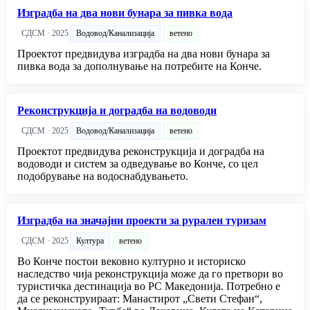
Изградба на два нови бунара за пивка вода
СДСМ · 2025
Водовод/Канализација
ветено
Проектот предвидува изградба на два нови бунара за
пивка вода за дополнување на потребите на Конче.
Реконструкција и доградба на водоводи
СДСМ · 2025
Водовод/Канализација
ветено
Проектот предвидува реконструкција и доградба на
водоводи и систем за одведување во Конче, со цел
подобрување на водоснабдувањето.
Изградба на значајни проекти за рурален туризам
СДСМ · 2025
Култура
ветено
Во Конче постои вековно културно и историско
наследство чија реконструкција може да го претвори во
туристичка дестинација во РС Македонија. Потребно е
да се реконструираат: Манастирот „Свети Стефан“,