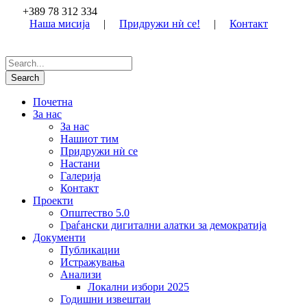
+389 78 312 334
Наша мисија
|
Придружи нѝ се!
|
Контакт
Почетна
За нас
За нас
Нашиот тим
Придружи нѝ се
Настани
Галерија
Контакт
Проекти
Општество 5.0
Граѓански дигитални алатки за демократија
Документи
Публикации
Истражувања
Анализи
Локални избори 2025
Годишни извештаи