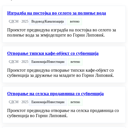
Изградба на постојка во селото за полнење вода
СДСМ · 2025
Водовод/Канализација
ветено
Проектот предвидува изградба на постојка во селото за
полнење вода за земјоделците во Горни Липовиќ.
Отворање типски кафе-објект со субвенција
СДСМ · 2025
Економија/Инвестиции
ветено
Проектот предвидува отворање типски кафе-објект со
субвенција за дружење на младите во Горни Липовиќ.
Отворање на селска продавница со субвенција
СДСМ · 2025
Економија/Инвестиции
ветено
Проектот предвидува отворање на селска продавница со
субвенција во Горни Липовиќ.