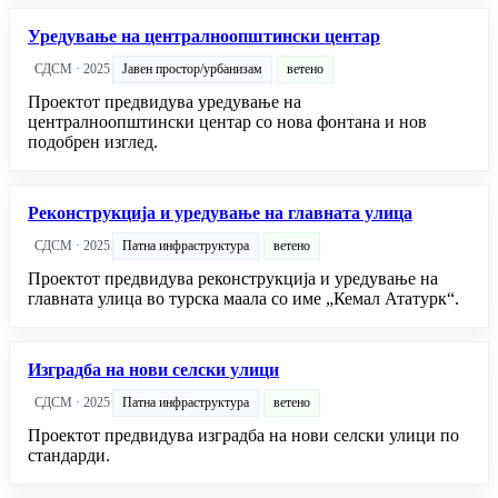
Уредување на централноопштински центар
СДСМ · 2025
Јавен простор/урбанизам
ветено
Проектот предвидува уредување на
централноопштински центар со нова фонтана и нов
подобрен изглед.
Реконструкција и уредување на главната улица
СДСМ · 2025
Патна инфраструктура
ветено
Проектот предвидува реконструкција и уредување на
главната улица во турска маала со име „Кемал Ататурк“.
Изградба на нови селски улици
СДСМ · 2025
Патна инфраструктура
ветено
Проектот предвидува изградба на нови селски улици по
стандарди.