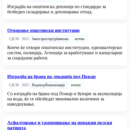
Изградба на општинска депонија по стандарди за
безбедно складирање и депонирање отпад.
Отворање општински институции
СДСМ · 2025
Јавен простор/урбанизам
ветено
Конче ќе отвори општински институции, едношалтерски
систем, полиција, Агенција за вработување и канцеларии
за социјални работи.
Изградба на брана на локација под Пожар
СДСМ · 2025
Водовод/Канализација
ветено
Со изградба на брана под Пожар и бунари за акумулација
на вода, ќе се обезбедат минимални количини за
наводнување.
Асфалтирање и тампонирање на поважни полски
патишта