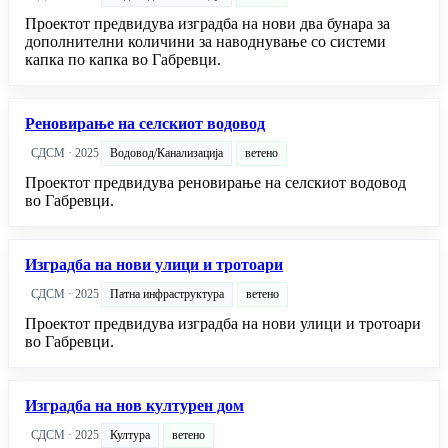
Проектот предвидува изградба на нови два бунара за
дополнителни количини за наводнување со системи
капка по капка во Габревци.
Реновирање на селскиот водовод
СДСМ · 2025
Водовод/Канализација
ветено
Проектот предвидува реновирање на селскиот водовод
во Габревци.
Изградба на нови улици и тротоари
СДСМ · 2025
Патна инфраструктура
ветено
Проектот предвидува изградба на нови улици и тротоари
во Габревци.
Изградба на нов културен дом
СДСМ · 2025
Култура
ветено