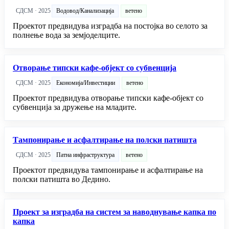
СДСМ · 2025
Водовод/Канализација
ветено
Проектот предвидува изградба на постојка во селото за
полнење вода за земјоделците.
Отворање типски кафе-објект со субвенција
СДСМ · 2025
Економија/Инвестиции
ветено
Проектот предвидува отворање типски кафе-објект со
субвенција за дружење на младите.
Тампонирање и асфалтирање на полски патишта
СДСМ · 2025
Патна инфраструктура
ветено
Проектот предвидува тампонирање и асфалтирање на
полски патишта во Дедино.
Проект за изградба на систем за наводнување капка по
капка