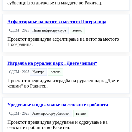
субвенција за дружење на младите во Ракитец.
Асфалтирање на патот за местото Посералица
СДСМ · 2025
Патна инфраструктура
ветено
Проектот предвидува асфалтирање на патот за местото
Посералица.
Изградба на рурален парк „Двете чешми“
СДСМ · 2025
Култура
ветено
Проектот предвидува изградба на рурален парк „Двете
чешми“ во Ракитец.
Уредување и одржување на селските гробишта
СДСМ · 2025
Јавен простор/урбанизам
ветено
Проектот предвидува уредување и одржување на
селските гробишта во Ракитец.