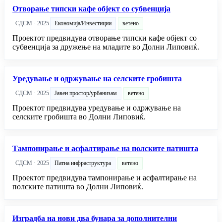
Отворање типски кафе објект со субвенција
СДСМ · 2025
Економија/Инвестиции
ветено
Проектот предвидува отворање типски кафе објект со
субвенција за дружење на младите во Долни Липовиќ.
Уредување и одржување на селските гробишта
СДСМ · 2025
Јавен простор/урбанизам
ветено
Проектот предвидува уредување и одржување на
селските гробишта во Долни Липовиќ.
Тампонирање и асфалтирање на полските патишта
СДСМ · 2025
Патна инфраструктура
ветено
Проектот предвидува тампонирање и асфалтирање на
полските патишта во Долни Липовиќ.
Изградба на нови два бунара за дополнителни