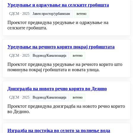
Уредување и одржување на селските гробишта
СДСМ · 2025
Јавен простор/урбанизам
ветено
Проектот предвидува уредување и одржување на
селските гробишта.
Уредување на речното корито покрај гробиштата
СДСМ · 2025
Водовод/Канализација
ветено
Проектот предвидува уредување на речното корито што
поминува покрај гробиштата и новата улица.
Доизградба на новото речно корито во Дедино
СДСМ · 2025
Водовод/Канализација
ветено
Проектот предвидува доизградба на новото речно корито
во Дедино.
Изградба на постојка во селото за полнење вода