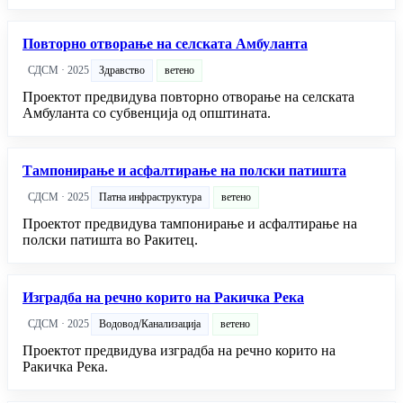
Повторно отворање на селската Амбуланта
СДСМ · 2025
Здравство
ветено
Проектот предвидува повторно отворање на селската
Амбуланта со субвенција од општината.
Тампонирање и асфалтирање на полски патишта
СДСМ · 2025
Патна инфраструктура
ветено
Проектот предвидува тампонирање и асфалтирање на
полски патишта во Ракитец.
Изградба на речно корито на Ракичка Река
СДСМ · 2025
Водовод/Канализација
ветено
Проектот предвидува изградба на речно корито на
Ракичка Река.