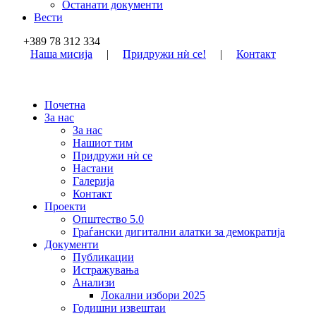
Останати документи
Вести
+389 78 312 334
Наша мисија
|
Придружи нѝ се!
|
Контакт
Почетна
За нас
За нас
Нашиот тим
Придружи нѝ се
Настани
Галерија
Контакт
Проекти
Општество 5.0
Граѓански дигитални алатки за демократија
Документи
Публикации
Истражувања
Анализи
Локални избори 2025
Годишни извештаи