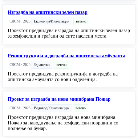
Изградба на општински зелен пазар
СДСМ · 2025
Економија/Инвестиции
ветено
Проектот предвидува изградба на општински зелен пазар
за земјоделци и граѓани од сите наслени места.
Реконструкција и доградба на општинска амбуланта
СДСМ · 2025
Здравство
ветено
Проектот предвидува реконструкција и доградба на
општинска амбуланта со нови одделенија.
Проект за изградба на нова минибрана Пожар
СДСМ · 2025
Водовод/Канализација
ветено
Проектот предвидува изградба на нова минибрана
Пожар за наводнување на земјоделски површини со
полнење од бунар.