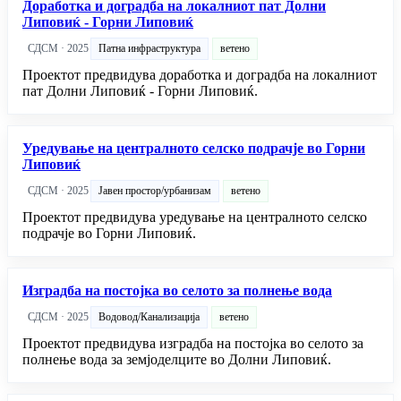
Доработка и доградба на локалниот пат Долни
Липовиќ - Горни Липовиќ
СДСМ · 2025
Патна инфраструктура
ветено
Проектот предвидува доработка и доградба на локалниот
пат Долни Липовиќ - Горни Липовиќ.
Уредување на централното селско подрачје во Горни
Липовиќ
СДСМ · 2025
Јавен простор/урбанизам
ветено
Проектот предвидува уредување на централното селско
подрачје во Горни Липовиќ.
Изградба на постојка во селото за полнење вода
СДСМ · 2025
Водовод/Канализација
ветено
Проектот предвидува изградба на постојка во селото за
полнење вода за земјоделците во Долни Липовиќ.