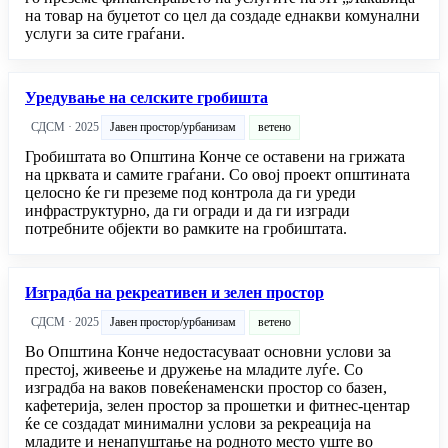
на товар на буџетот со цел да создаде еднакви комунални
услуги за сите граѓани.
Уредување на селските гробишта
СДСМ · 2025
Јавен простор/урбанизам
ветено
Гробиштата во Општина Конче се оставени на грижата
на црквата и самите граѓани. Со овој проект општината
целосно ќе ги преземе под контрола да ги уреди
инфраструктурно, да ги огради и да ги изгради
потребните објекти во рамките на гробиштата.
Изградба на рекреативен и зелен простор
СДСМ · 2025
Јавен простор/урбанизам
ветено
Во Општина Конче недостасуваат основни услови за
престој, живеење и дружење на младите луѓе. Со
изградба на ваков повеќенаменски простор со базен,
кафетерија, зелен простор за прошетки и фитнес-центар
ќе се создадат минимални услови за рекреација на
младите и ненапуштање на родното место уште во