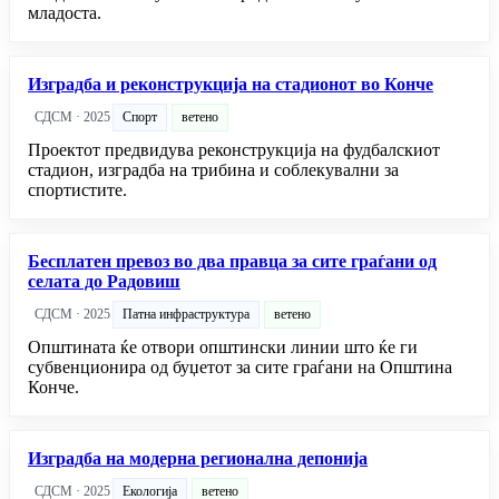
младоста.
Изградба и реконструкција на стадионот во Конче
СДСМ · 2025
Спорт
ветено
Проектот предвидува реконструкција на фудбалскиот
стадион, изградба на трибина и соблекувални за
спортистите.
Бесплатен превоз во два правца за сите граѓани од
селата до Радовиш
СДСМ · 2025
Патна инфраструктура
ветено
Општината ќе отвори општински линии што ќе ги
субвенционира од буџетот за сите граѓани на Општина
Конче.
Изградба на модерна регионална депонија
СДСМ · 2025
Екологија
ветено