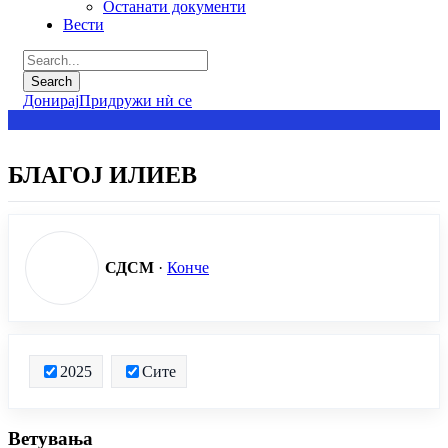
Останати документи
Вести
Донирај
Придружи нѝ се
БЛАГОЈ ИЛИЕВ
СДСМ
·
Конче
2025
Сите
Ветувања