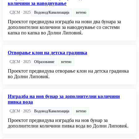
количини за наводнување
СДСМ · 2025
Водовод/Канализација
ветено
Проектот предвидува изградба на нови два бунара за
дополнителни количини за наводнување со системи
капка по капка во Долни Липовиќ.
Отворање клон на детска градинка
СДСМ · 2025
Образование
ветено
Проектот предвидува отворање клон на детска градинка
во Долни Липовиќ.
Изградба на нов бунар за дополнителни количини
пивка вода
СДСМ · 2025
Водовод/Канализација
ветено
Проектот предвидува изградба на нов бунар за
дополнителни количини пивка вода во Долни Липовиќ.