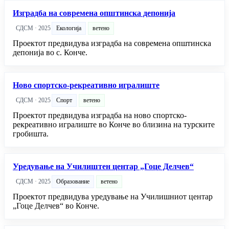
Изградба на современа општинска депонија
СДСМ · 2025
Екологија
ветено
Проектот предвидува изградба на современа општинска
депонија во с. Конче.
Ново спортско-рекреативно игралиште
СДСМ · 2025
Спорт
ветено
Проектот предвидува изградба на ново спортско-
рекреативно игралиште во Конче во близина на турските
гробишта.
Уредување на Училиштен центар „Гоце Делчев“
СДСМ · 2025
Образование
ветено
Проектот предвидува уредување на Училишниот центар
„Гоце Делчев“ во Конче.