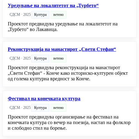
Уредување на локалитетот на „Турбето“
СДСМ · 2025
Култура
ветено
Проектот предвидува уредување на локалитетот на
„Турбето“ во Лакавица.
Реконструкција на манастирот „Свети Стефан“
СДСМ · 2025
Култура
ветено
Проектот предвидува реконструкција на манастирот
„Свети Стефан“ - Конче како историско-културен објект
од голема културна вредност за Конче.
Фестивал на конечката култура
СДСМ · 2025
Култура
ветено
Проектот предвидува организирање на фестивал на
конечката култура со вечер на поезија, настап на фолклор
и слободно стил на борење.