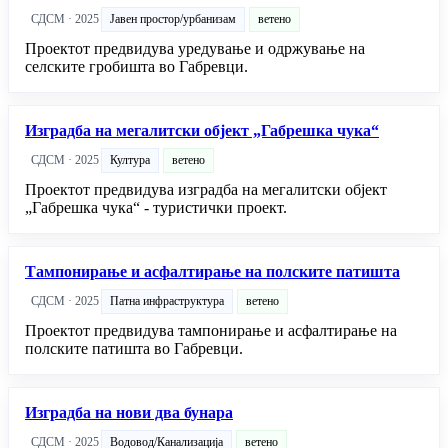
СДСМ · 2025
Јавен простор/урбанизам
ветено
Проектот предвидува уредување и одржување на
селските гробишта во Габревци.
Изградба на мегалитски објект „Габрешка чука“
СДСМ · 2025
Култура
ветено
Проектот предвидува изградба на мегалитски објект
„Габрешка чука“ - туристички проект.
Тампонирање и асфалтирање на полските патишта
СДСМ · 2025
Патна инфраструктура
ветено
Проектот предвидува тампонирање и асфалтирање на
полските патишта во Габревци.
Изградба на нови два бунара
СДСМ · 2025
Водовод/Канализација
ветено