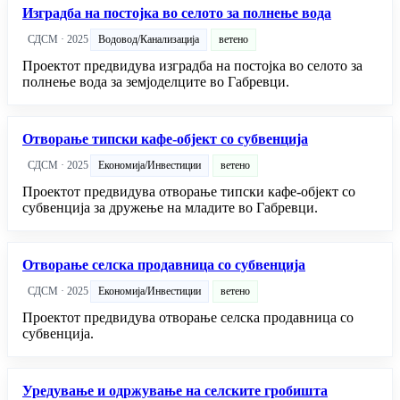
Изградба на постојка во селото за полнење вода
СДСМ · 2025
Водовод/Канализација
ветено
Проектот предвидува изградба на постојка во селото за
полнење вода за земјоделците во Габревци.
Отворање типски кафе-објект со субвенција
СДСМ · 2025
Економија/Инвестиции
ветено
Проектот предвидува отворање типски кафе-објект со
субвенција за дружење на младите во Габревци.
Отворање селска продавница со субвенција
СДСМ · 2025
Економија/Инвестиции
ветено
Проектот предвидува отворање селска продавница со
субвенција.
Уредување и одржување на селските гробишта