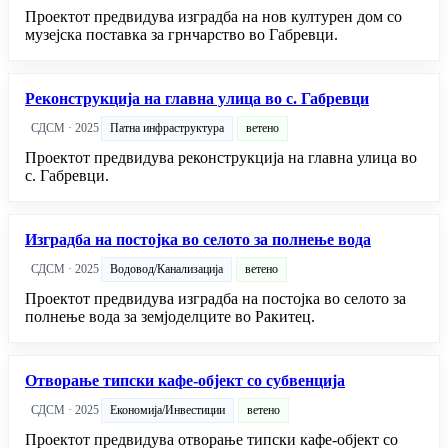
Проектот предвидува изградба на нов културен дом со
музејска поставка за грнчарство во Габревци.
Реконструкција на главна улица во с. Габревци
СДСМ · 2025
Патна инфраструктура
ветено
Проектот предвидува реконструкција на главна улица во
с. Габревци.
Изградба на постојка во селото за полнење вода
СДСМ · 2025
Водовод/Канализација
ветено
Проектот предвидува изградба на постојка во селото за
полнење вода за земјоделците во Ракитец.
Отворање типски кафе-објект со субвенција
СДСМ · 2025
Економија/Инвестиции
ветено
Проектот предвидува отворање типски кафе-објект со