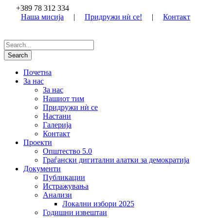
+389 78 312 334
Наша мисија
|
Придружи нѝ се!
|
Контакт
Почетна
За нас
За нас
Нашиот тим
Придружи нѝ се
Настани
Галерија
Контакт
Проекти
Општество 5.0
Граѓански дигитални алатки за демократија
Документи
Публикации
Истражувања
Анализи
Локални избори 2025
Годишни извештаи