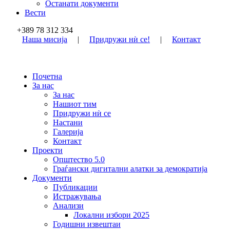
Останати документи
Вести
+389 78 312 334
Наша мисија
|
Придружи нѝ се!
|
Контакт
Почетна
За нас
За нас
Нашиот тим
Придружи нѝ се
Настани
Галерија
Контакт
Проекти
Општество 5.0
Граѓански дигитални алатки за демократија
Документи
Публикации
Истражувања
Анализи
Локални избори 2025
Годишни извештаи