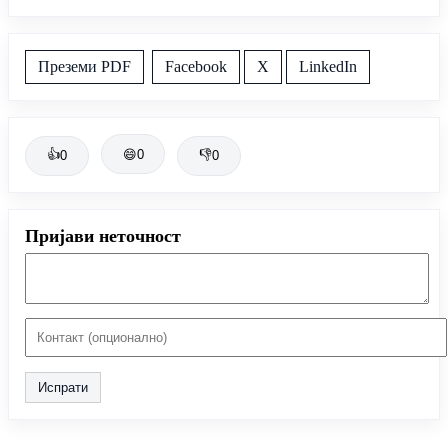
Преземи PDF
Facebook
X
LinkedIn
👍
😄
0
👎
0
0
Пријави неточност
Испрати