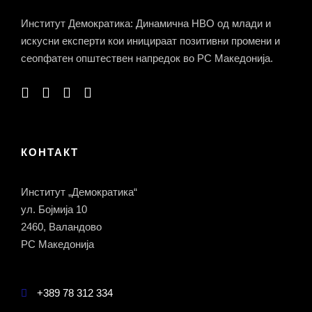
Институт Демократика: Динамична НВО од млади и
искусни експерти кои иницираат позитивни промени и
сеопфатен општествен напредок во РС Македонија.
КОНТАКТ
Институт „Демократика“
ул. Бојмија 10
2460, Валандово
РС Македонија
+389 78 312 334