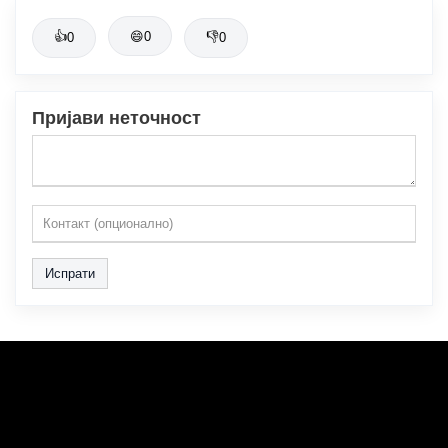
👍
😄
0
👎
0
0
Пријави неточност
Испрати