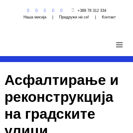
+389 78 312 334
Наша мисија
|
Придружи нѝ се!
|
Контакт
Асфалтирање и
реконструкција
на градските
улици