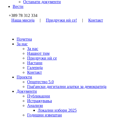
Останати документи
Вести
+389 78 312 334
Наша мисија
|
Придружи нѝ се!
|
Контакт
Почетна
За нас
За нас
Нашиот тим
Придружи нѝ се
Настани
Галерија
Контакт
Проекти
Општество 5.0
Граѓански дигитални алатки за демократија
Документи
Публикации
Истражувања
Анализи
Локални избори 2025
Годишни извештаи