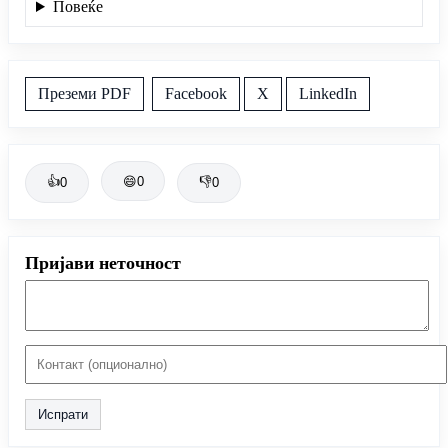
Повеќе
Преземи PDF
Facebook
X
LinkedIn
👍
😄
0
👎
0
0
Пријави неточност
Испрати