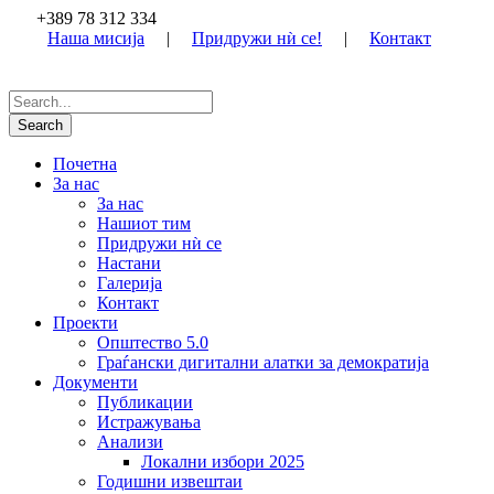
+389 78 312 334
Наша мисија
|
Придружи нѝ се!
|
Контакт
Почетна
За нас
За нас
Нашиот тим
Придружи нѝ се
Настани
Галерија
Контакт
Проекти
Општество 5.0
Граѓански дигитални алатки за демократија
Документи
Публикации
Истражувања
Анализи
Локални избори 2025
Годишни извештаи