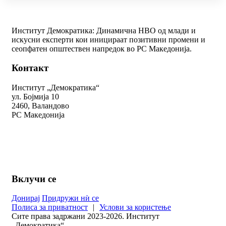
Институт Демократика: Динамична НВО од млади и
искусни експерти кои иницираат позитивни промени и
сеопфатен општествен напредок во РС Македонија.
Контакт
Институт „Демократика“
ул. Бојмија 10
2460, Валандово
РС Македонија
+389 78 312 334
kontakt@demokratika.mk
Вклучи се
Донирај
Придружи нѝ се
Полиса за приватност
|
Услови за користење
Сите права задржани 2023-2026. Институт
„Демократика“.