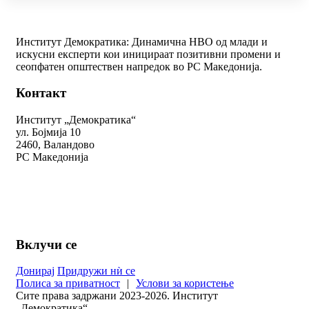
Институт Демократика: Динамична НВО од млади и
искусни експерти кои иницираат позитивни промени и
сеопфатен општествен напредок во РС Македонија.
Контакт
Институт „Демократика“
ул. Бојмија 10
2460, Валандово
РС Македонија
+389 78 312 334
kontakt@demokratika.mk
Вклучи се
Донирај
Придружи нѝ се
Полиса за приватност
|
Услови за користење
Сите права задржани 2023-2026. Институт
„Демократика“.