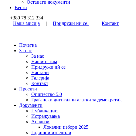
Останати документи
Вести
+389 78 312 334
Наша мисија
|
Придружи нѝ се!
|
Контакт
Почетна
За нас
За нас
Нашиот тим
Придружи нѝ се
Настани
Галерија
Контакт
Проекти
Општество 5.0
Граѓански дигитални алатки за демократија
Документи
Публикации
Истражувања
Анализи
Локални избори 2025
Годишни извештаи