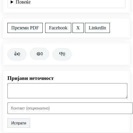
Повеќе
Преземи PDF
Facebook
X
LinkedIn
👍
😄
0
👎
0
0
Пријави неточност
Испрати