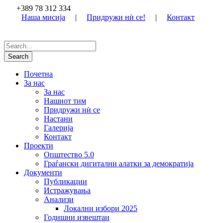
+389 78 312 334
Наша мисија
|
Придружи нѝ се!
|
Контакт
Почетна
За нас
За нас
Нашиот тим
Придружи нѝ се
Настани
Галерија
Контакт
Проекти
Општество 5.0
Граѓански дигитални алатки за демократија
Документи
Публикации
Истражувања
Анализи
Локални избори 2025
Годишни извештаи