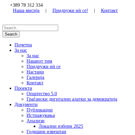
+389 78 312 334
Наша мисија
|
Придружи нѝ се!
|
Контакт
Почетна
За нас
За нас
Нашиот тим
Придружи нѝ се
Настани
Галерија
Контакт
Проекти
Општество 5.0
Граѓански дигитални алатки за демократија
Документи
Публикации
Истражувања
Анализи
Локални избори 2025
Годишни извештаи