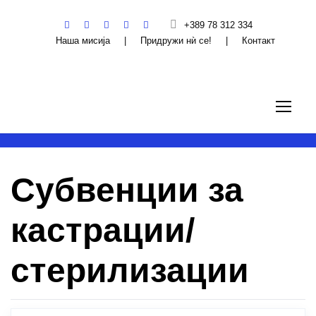
+389 78 312 334
Наша мисија
|
Придружи нѝ се!
|
Контакт
Субвенции за
кастрации/
стерилизации