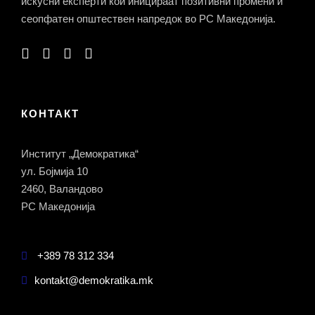
искусни експерти кои иницираат позитивни промени и
сеопфатен општествен напредок во РС Македонија.
КОНТАКТ
Институт „Демократика“
ул. Бојмија 10
2460, Валандово
РС Македонија
+389 78 312 334
kontakt@demokratika.mk