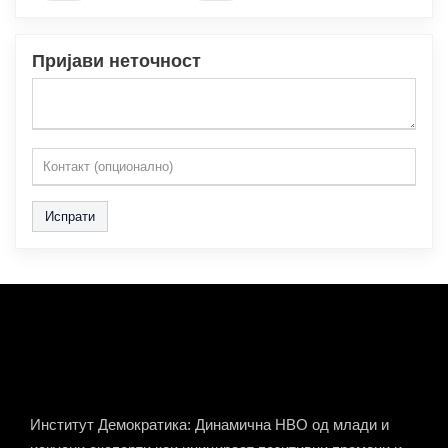
Пријави неточност
Испрати
Институт Демократика: Динамична НВО од млади и