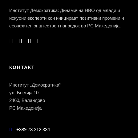
Институт Демократика: Динамична НВО од млади и
искусни експерти кои иницираат позитивни промени и
сеопфатен општествен напредок во РС Македонија.
КОНТАКТ
Институт „Демократика“
ул. Бојмија 10
2460, Валандово
РС Македонија
+389 78 312 334