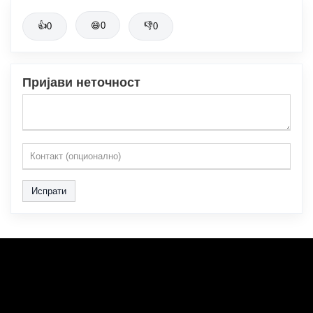
👍
😄
0
👎
0
0
Пријави неточност
Испрати