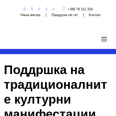
+389 78 312 334
Наша мисија
|
Придружи нѝ се!
|
Контакт
Поддршка на
традиционалнит
е културни
манифестации