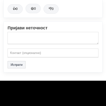
👍
😄
0
👎
0
0
Пријави неточност
Испрати