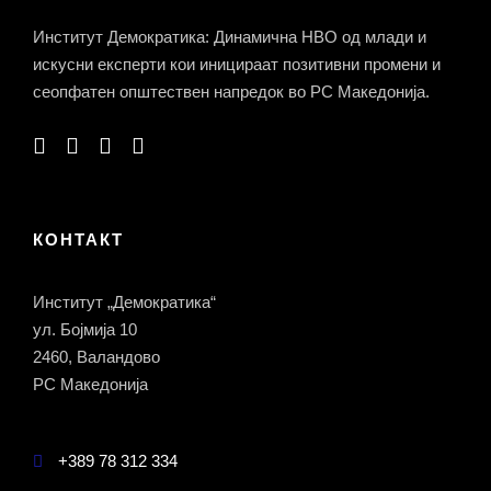
Институт Демократика: Динамична НВО од млади и
искусни експерти кои иницираат позитивни промени и
сеопфатен општествен напредок во РС Македонија.
КОНТАКТ
Институт „Демократика“
ул. Бојмија 10
2460, Валандово
РС Македонија
+389 78 312 334