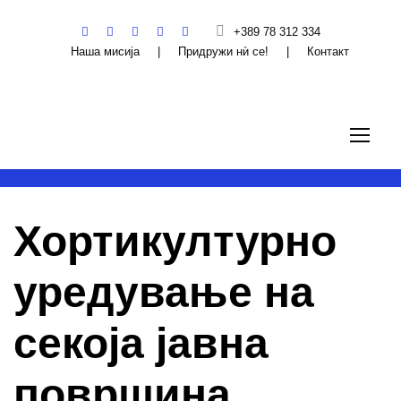
+389 78 312 334
Наша мисија
|
Придружи нѝ се!
|
Контакт
Хортикултурно
уредување на
секоја јавна
површина