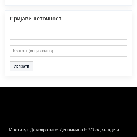
Пријави неточност
Испрати
Институт Демократика: Динамична НВО од млади и