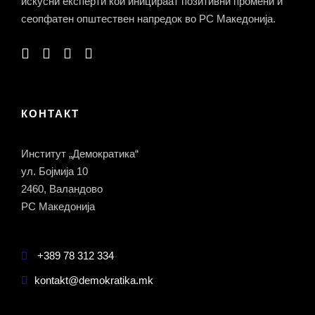
искусни експерти кои иницираат позитивни промени и
сеопфатен општествен напредок во РС Македонија.
КОНТАКТ
Институт „Демократика“
ул. Бојмија 10
2460, Валандово
РС Македонија
+389 78 312 334
kontakt@demokratika.mk