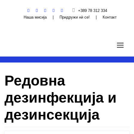
+389 78 312 334
Наша мисија
|
Придружи нѝ се!
|
Контакт
Редовна
дезинфекција и
дезинсекција