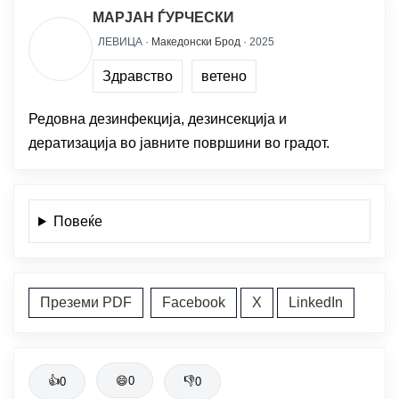
МАРЈАН ЃУРЧЕСКИ
ЛЕВИЦА ·
Македонски Брод
· 2025
Здравство
ветено
Редовна дезинфекција, дезинсекција и
дератизација во јавните површини во градот.
Повеќе
Преземи PDF
Facebook
X
LinkedIn
👍
😄
0
👎
0
0