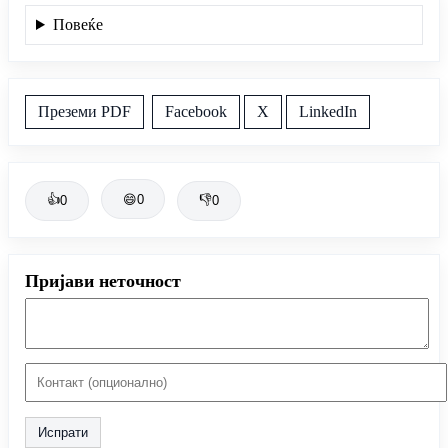
Повеќе
Преземи PDF
Facebook
X
LinkedIn
👍
😄
0
👎
0
0
Пријави неточност
Испрати