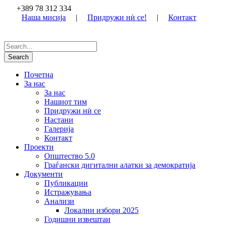
+389 78 312 334
Наша мисија
|
Придружи нѝ се!
|
Контакт
Почетна
За нас
За нас
Нашиот тим
Придружи нѝ се
Настани
Галерија
Контакт
Проекти
Општество 5.0
Граѓански дигитални алатки за демократија
Документи
Публикации
Истражувања
Анализи
Локални избори 2025
Годишни извештаи