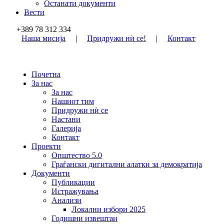
Останати документи
Вести
+389 78 312 334
Наша мисија
|
Придружи нѝ се!
|
Контакт
Почетна
За нас
За нас
Нашиот тим
Придружи нѝ се
Настани
Галерија
Контакт
Проекти
Општество 5.0
Граѓански дигитални алатки за демократија
Документи
Публикации
Истражувања
Анализи
Локални избори 2025
Годишни извештаи