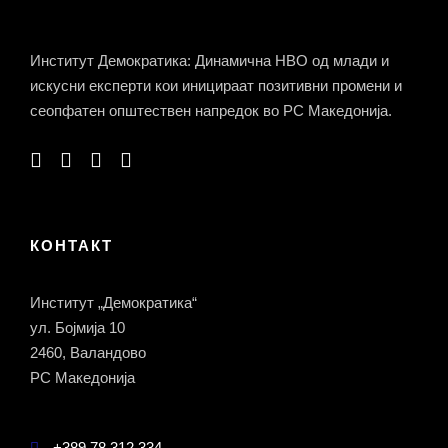
Институт Демократика: Динамична НВО од млади и
искусни експерти кои иницираат позитивни промени и
сеопфатен општествен напредок во РС Македонија.
КОНТАКТ
Институт „Демократика“
ул. Бојмија 10
2460, Валандово
РС Македонија
+389 78 312 334