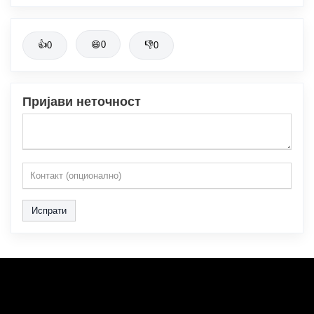
👍
😄
0
👎
0
0
Пријави неточност
Испрати