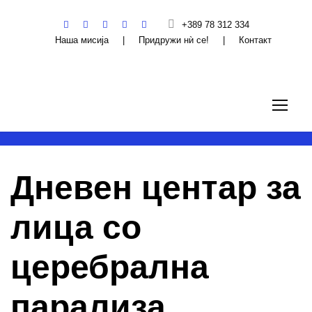
+389 78 312 334
Наша мисија
|
Придружи нѝ се!
|
Контакт
Дневен центар за
лица со
церебрална
парализа