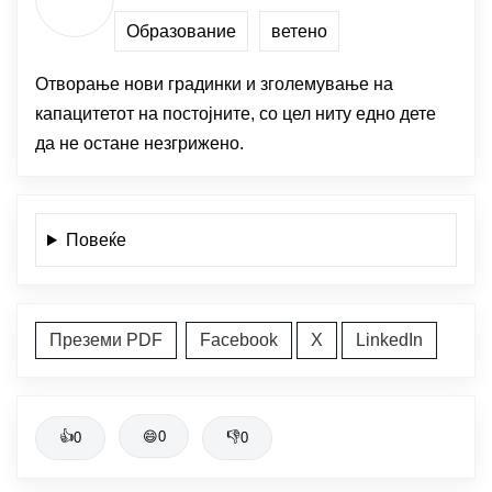
Образование
ветено
Отворање нови градинки и зголемување на
капацитетот на постојните, со цел ниту едно дете
да не остане незгрижено.
Повеќе
Преземи PDF
Facebook
X
LinkedIn
👍
😄
0
👎
0
0