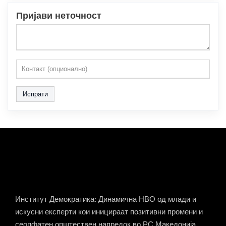
Пријави неточност
Испрати
Институт Демократика: Динамична НВО од млади и
искусни експерти кои иницираат позитивни промени и
сеопфатен општествен напредок во РС Македонија.