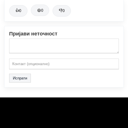
👍
😄
0
👎
0
0
Пријави неточност
Испрати