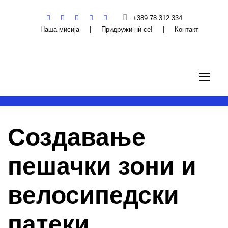
+389 78 312 334
Наша мисија
|
Придружи нѝ се!
|
Контакт
Создавање
пешачки зони и
велосипедски
патеки