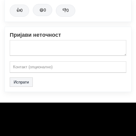
👍
😄
0
👎
0
0
Пријави неточност
Испрати