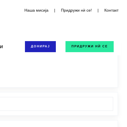
Наша мисија
|
Придружи нѝ се!
|
Контакт
ТИ
ДОНИРАЈ
ПРИДРУЖИ НЍ СЕ