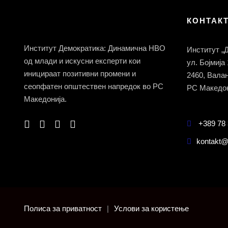
КОНТАК
Институт Демократика: Динамична НВО
Институт „
од млади и искусни експерти кои
ул. Бојмија
иницираат позитивни промени и
2460, Вала
сеопфатен општествен напредок во РС
РС Македон
Македонија.
+389 78 
kontakt@
Полиса за приватност
|
Услови за користење