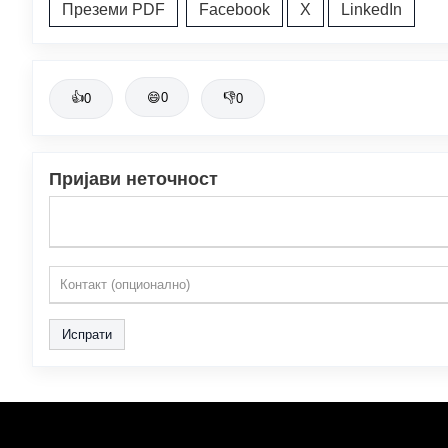
Преземи PDF
Facebook
X
LinkedIn
👍
😄
0
👎
0
0
Пријави неточност
Испрати