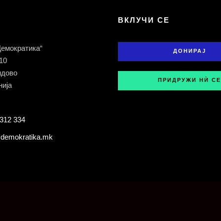
Т
ВКЛУЧИ СЕ
Демократика“
ДОНИРАЈ
 10
ндово
ПРИДРУЖИ НЍ СЕ
ија
312 334
demokratika.mk