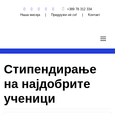
+389 78 312 334
Наша мисија
|
Придружи нѝ се!
|
Контакт
Стипендирање
на најдобрите
ученици