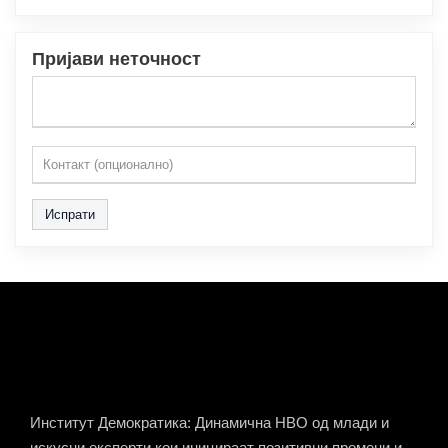
Пријави неточност
Испрати
Институт Демократика: Динамична НВО од млади и
искусни експерти кои иницираат позитивни промени и