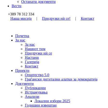
Останати документи
Вести
+389 78 312 334
Наша мисија
|
Придружи нѝ се!
|
Контакт
Почетна
За нас
За нас
Нашиот тим
Придружи нѝ се
Настани
Галерија
Контакт
Проекти
Општество 5.0
Граѓански дигитални алатки за демократија
Документи
Публикации
Истражувања
Анализи
Локални избори 2025
Годишни извештаи