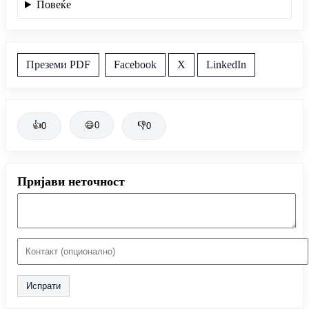
Повеќе
Преземи PDF
Facebook
X
LinkedIn
👍
😄
0
👎
0
0
Пријави неточност
Испрати