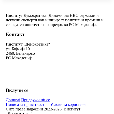
Институт Демократика: Динамична НВО од млади и
искусни експерти кои иницираат позитивни промени и
сеопфатен општествен напредок во РС Македонија.
Контакт
Институт „Демократика“
ул. Бојмија 10
2460, Валандово
РС Македонија
+389 78 312 334
kontakt@demokratika.mk
Вклучи се
Донирај
Придружи нѝ се
Полиса за приватност
|
Услови за користење
Сите права задржани 2023-2026. Институт
„Демократика“.