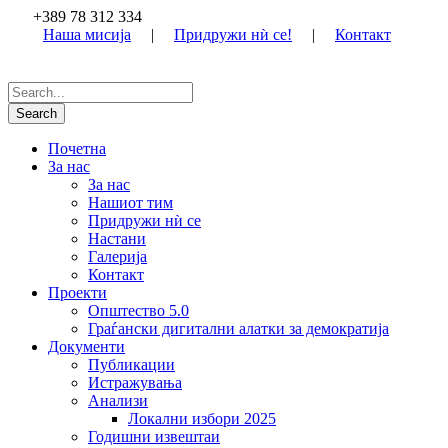
+389 78 312 334
Наша мисија
|
Придружи нѝ се!
|
Контакт
Почетна
За нас
За нас
Нашиот тим
Придружи нѝ се
Настани
Галерија
Контакт
Проекти
Општество 5.0
Граѓански дигитални алатки за демократија
Документи
Публикации
Истражувања
Анализи
Локални избори 2025
Годишни извештаи