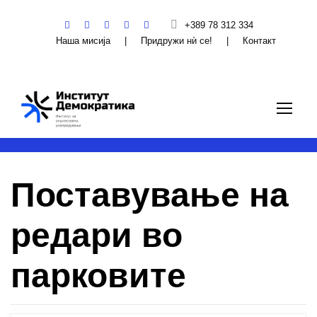
+389 78 312 334
Наша мисија
|
Придружи нѝ се!
|
Контакт
Поставување на
редари во
парковите