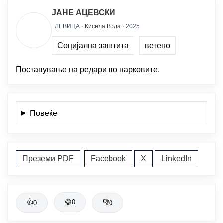
ЈАНЕ АЦЕВСКИ
ЛЕВИЦА ·
Кисела Вода
· 2025
Социјална заштита
ветено
Поставување на редари во парковите.
Повеќе
Преземи PDF
Facebook
X
LinkedIn
👍
😄
0
👎
0
0