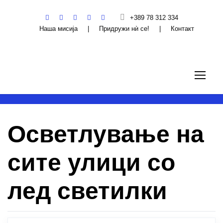
+389 78 312 334
Наша мисија
|
Придружи нѝ се!
|
Контакт
Осветлување на
сите улици со
лед светилки