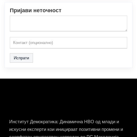
Пријави неточност
Испрати
Институт Демократика: Динамична НВО од млади и
искусни експерти кои иницираат позитивни промени и
сеопфатен општествен напредок во РС Македонија.