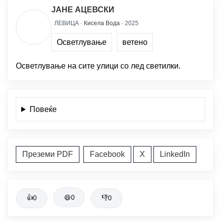
ЈАНЕ АЦЕВСКИ
ЛЕВИЦА ·
Кисела Вода
· 2025
Осветлување
ветено
Осветлување на сите улици со лед светилки.
Повеќе
Преземи PDF
Facebook
X
LinkedIn
👍
😄
0
👎
0
0