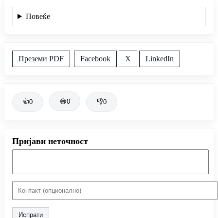
Повеќе
Преземи PDF
Facebook
X
LinkedIn
👍
😄
0
👎
0
0
Пријави неточност
Испрати