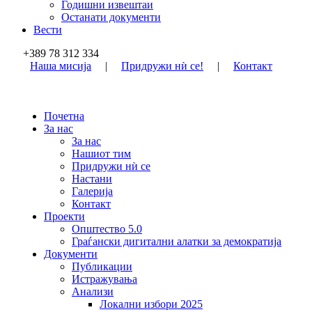
Годишни извештаи
Останати документи
Вести
+389 78 312 334
Наша мисија
|
Придружи нѝ се!
|
Контакт
Почетна
За нас
За нас
Нашиот тим
Придружи нѝ се
Настани
Галерија
Контакт
Проекти
Општество 5.0
Граѓански дигитални алатки за демократија
Документи
Публикации
Истражувања
Анализи
Локални избори 2025