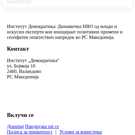
Институт Демократика: Динамична НВО од млади и
искусни експерти кои иницираат позитивни промени и
сеопфатен општествен напредок во РС Македонија.
Контакт
Институт „Демократика“
ул. Бојмија 10
2460, Валандово
РС Македонија
+389 78 312 334
kontakt@demokratika.mk
Вклучи се
Донирај
Придружи нѝ се
Полиса за приватност
|
Услови за користење