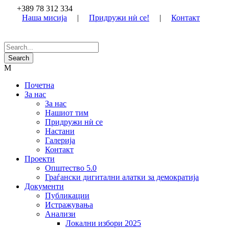
+389 78 312 334
Наша мисија
|
Придружи нѝ се!
|
Контакт
Почетна
За нас
За нас
Нашиот тим
Придружи нѝ се
Настани
Галерија
Контакт
Проекти
Општество 5.0
Граѓански дигитални алатки за демократија
Документи
Публикации
Истражувања
Анализи
Локални избори 2025