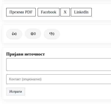
Преземи PDF
Facebook
X
LinkedIn
👍
😄
0
👎
0
0
Пријави неточност
Испрати