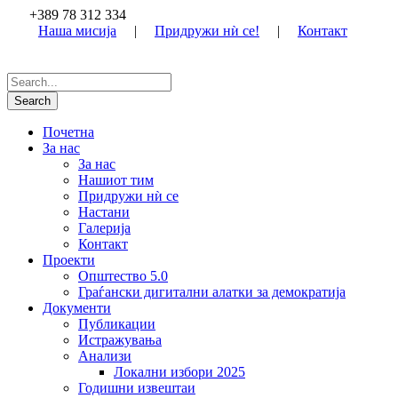
+389 78 312 334
Наша мисија
|
Придружи нѝ се!
|
Контакт
Почетна
За нас
За нас
Нашиот тим
Придружи нѝ се
Настани
Галерија
Контакт
Проекти
Општество 5.0
Граѓански дигитални алатки за демократија
Документи
Публикации
Истражувања
Анализи
Локални избори 2025
Годишни извештаи