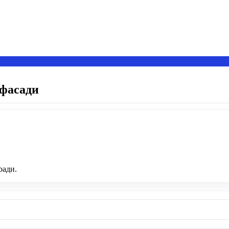
 фасади
ради.