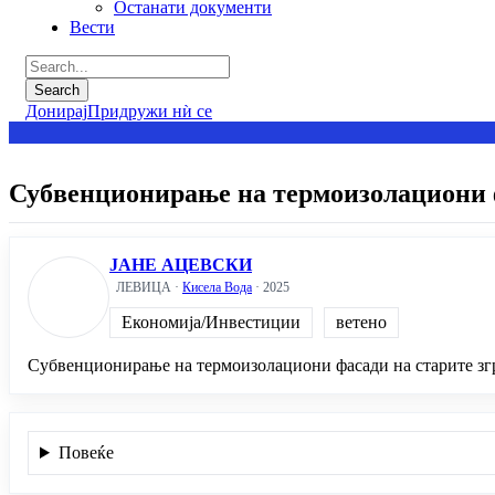
Останати документи
Вести
Донирај
Придружи нѝ се
Субвенционирање на термоизолациони
ЈАНЕ АЦЕВСКИ
ЛЕВИЦА ·
Кисела Вода
· 2025
Економија/Инвестиции
ветено
Субвенционирање на термоизолациони фасади на старите зг
Повеќе