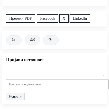
Преземи PDF
Facebook
X
LinkedIn
👍
😄
0
👎
0
0
Пријави неточност
Испрати