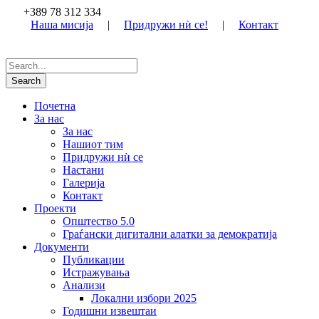
+389 78 312 334
Наша мисија
|
Придружи нѝ се!
|
Контакт
Почетна
За нас
За нас
Нашиот тим
Придружи нѝ се
Настани
Галерија
Контакт
Проекти
Општество 5.0
Граѓански дигитални алатки за демократија
Документи
Публикации
Истражувања
Анализи
Локални избори 2025
Годишни извештаи