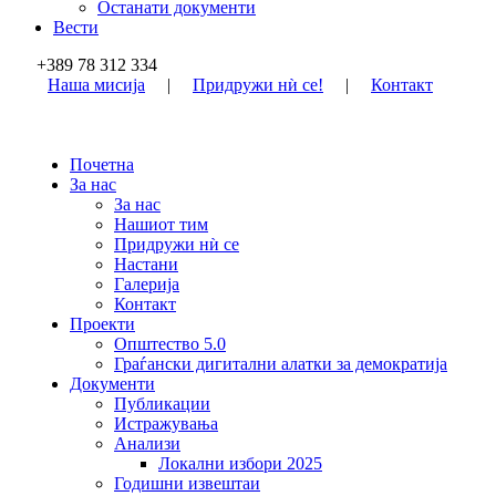
Останати документи
Вести
+389 78 312 334
Наша мисија
|
Придружи нѝ се!
|
Контакт
Почетна
За нас
За нас
Нашиот тим
Придружи нѝ се
Настани
Галерија
Контакт
Проекти
Општество 5.0
Граѓански дигитални алатки за демократија
Документи
Публикации
Истражувања
Анализи
Локални избори 2025
Годишни извештаи