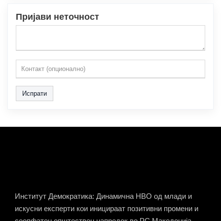
Пријави неточност
Испрати
Институт Демократика: Динамична НВО од млади и
искусни експерти кои иницираат позитивни промени и
сеопфатен општествен напредок во РС Македонија.