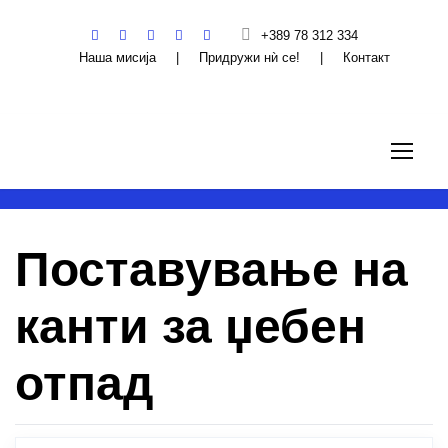
+389 78 312 334
Наша мисија
|
Придружи нѝ се!
|
Контакт
Поставување на
канти за џебен
отпад