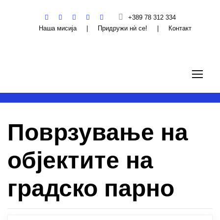
+389 78 312 334
Наша мисија
|
Придружи нѝ се!
|
Контакт
Поврзување на
објектите на
градско парно