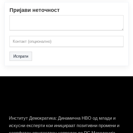
Пријави неточност
Испрати
Институт Демократика: Динамична НВО од млади и
искусни експерти кои иницираат позитивни промени и
сеопфатен општествен напредок во РС Македонија.