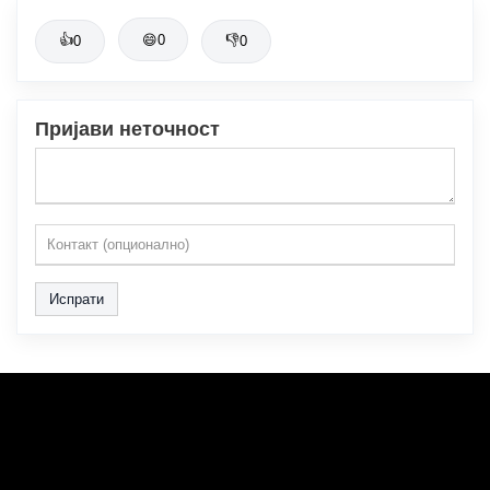
👍
😄
0
👎
0
0
Пријави неточност
Испрати