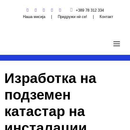
+389 78 312 334
Наша мисија
|
Придружи нѝ се!
|
Контакт
Изработка на
подземен
катастар на
инсталации