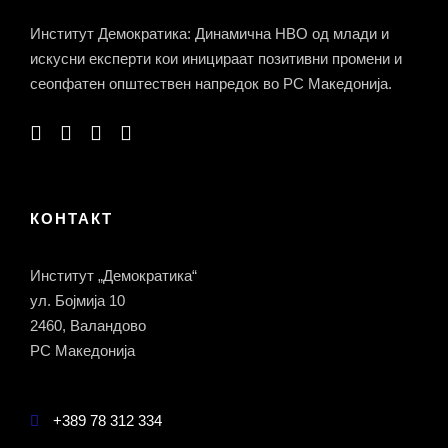
Институт Демократика: Динамична НВО од млади и
искусни експерти кои иницираат позитивни промени и
сеопфатен општествен напредок во РС Македонија.
КОНТАКТ
Институт „Демократика“
ул. Бојмија 10
2460, Валандово
РС Македонија
+389 78 312 334