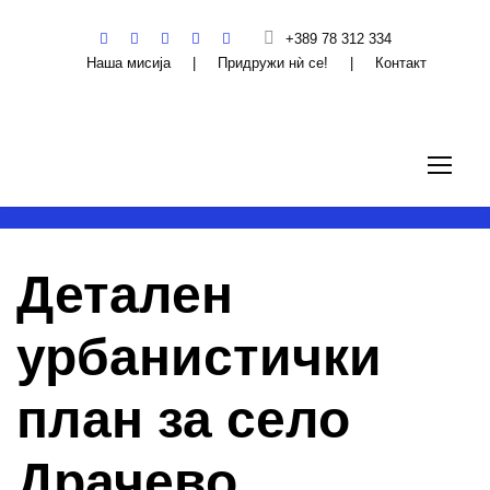
+389 78 312 334
Наша мисија
|
Придружи нѝ се!
|
Контакт
Детален
урбанистички
план за село
Драчево