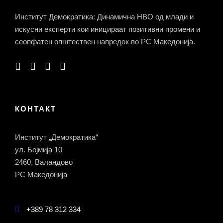
Институт Демократика: Динамична НВО од млади и
искусни експерти кои иницираат позитивни промени и
сеопфатен општествен напредок во РС Македонија.
КОНТАКТ
Институт „Демократика“
ул. Бојмија 10
2460, Валандово
РС Македонија
+389 78 312 334