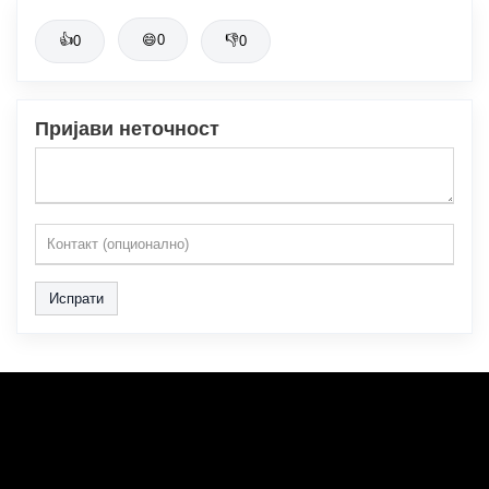
👍
😄
0
👎
0
0
Пријави неточност
Испрати