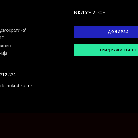
Т
ВКЛУЧИ СЕ
Демократика“
ДОНИРАЈ
 10
ндово
ПРИДРУЖИ НЍ СЕ
ија
312 334
demokratika.mk