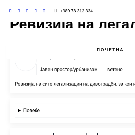
+389 78 312 334
Ревизија на лег
ЈАНЕ АЦЕВСКИ
ПОЧЕТНА
ЛЕВИЦА ·
Кисела Вода
· 2025
Јавен простор/урбанизам
ветено
Ревизија на сите легализации на дивоградби, за ко
Повеќе