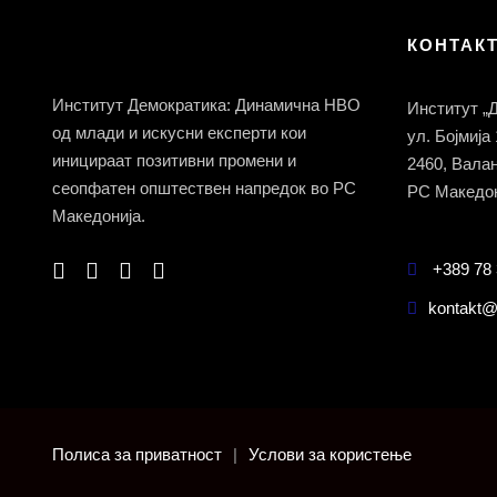
КОНТАК
Институт Демократика: Динамична НВО
Институт „
од млади и искусни експерти кои
ул. Бојмија
иницираат позитивни промени и
2460, Вала
сеопфатен општествен напредок во РС
РС Македон
Македонија.
+389 78 
kontakt@
Полиса за приватност
|
Услови за користење