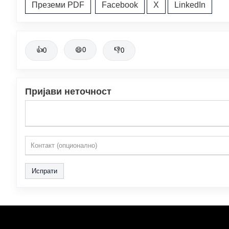
Преземи PDF
Facebook
X
LinkedIn
👍
😄
0
👎
0
0
Пријави неточност
Испрати