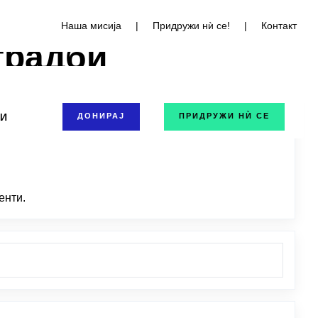
Наша мисија
|
Придружи нѝ се!
|
Контакт
градби
ТИ
ДОНИРАЈ
ПРИДРУЖИ НЍ СЕ
енти.