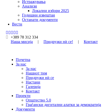
Истражувања
Анализи
Локални избори 2025
Годишни извештаи
Останати документи
Вести
+389 78 312 334
Наша мисија
|
Придружи нѝ се!
|
Контакт
Почетна
За нас
За нас
Нашиот тим
Придружи нѝ се
Настани
Галерија
Контакт
Проекти
Општество 5.0
Граѓански дигитални алатки за демократија
Документи