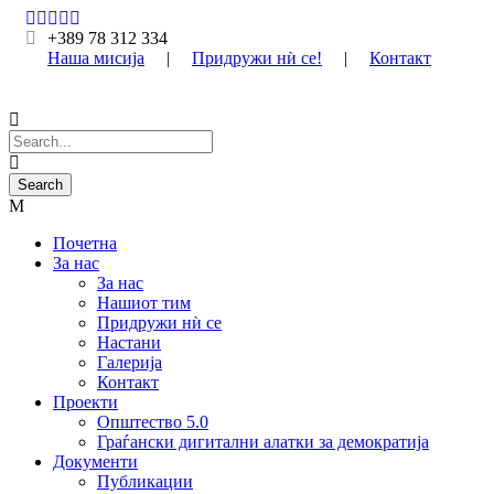
+389 78 312 334
Наша мисија
|
Придружи нѝ се!
|
Контакт
Почетна
За нас
За нас
Нашиот тим
Придружи нѝ се
Настани
Галерија
Контакт
Проекти
Општество 5.0
Граѓански дигитални алатки за демократија
Документи
Публикации