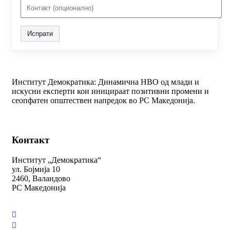
Испрати
Институт Демократика: Динамична НВО од млади и
искусни експерти кои иницираат позитивни промени и
сеопфатен општествен напредок во РС Македонија.
Контакт
Институт „Демократика“
ул. Бојмија 10
2460, Валандово
РС Македонија
+389 78 312 334
kontakt@demokratika.mk