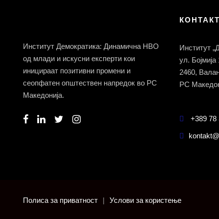
КОНТАК
Институт Демократика: Динамична НВО
Институт „
од млади и искусни експерти кои
ул. Бојмија
иницираат позитивни промени и
2460, Вала
сеопфатен општествен напредок во РС
РС Македон
Македонија.
+389 78 
kontakt@
Полиса за приватност
|
Услови за користење