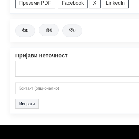
Преземи PDF
Facebook
X
LinkedIn
👍
😄
0
👎
0
0
Пријави неточност
Испрати