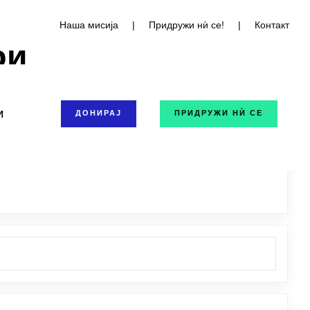
Наша мисија
|
Придружи нѝ се!
|
Контакт
би
И
ДОНИРАЈ
ПРИДРУЖИ НЍ СЕ