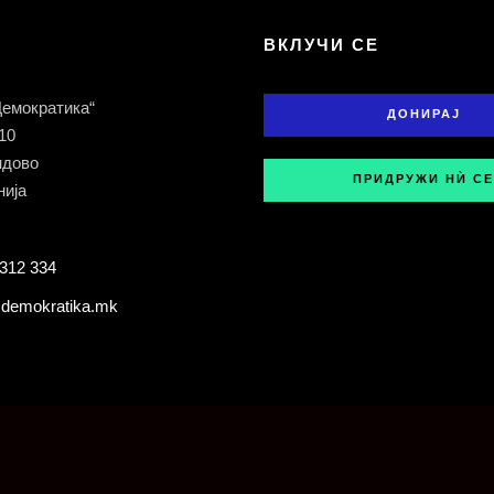
Т
ВКЛУЧИ СЕ
Демократика“
ДОНИРАЈ
 10
ндово
ПРИДРУЖИ НЍ СЕ
ија
312 334
demokratika.mk