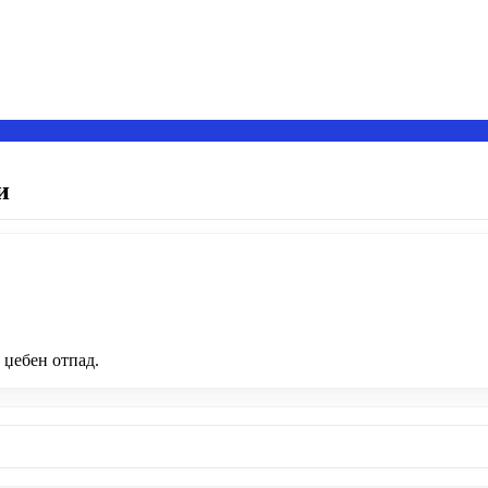
и
 џебен отпад.