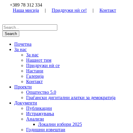
+389 78 312 334
Наша мисија
|
Придружи нѝ се!
|
Контакт
Почетна
За нас
За нас
Нашиот тим
Придружи нѝ се
Настани
Галерија
Контакт
Проекти
Општество 5.0
Граѓански дигитални алатки за демократија
Документи
Публикации
Истражувања
Анализи
Локални избори 2025
Годишни извештаи