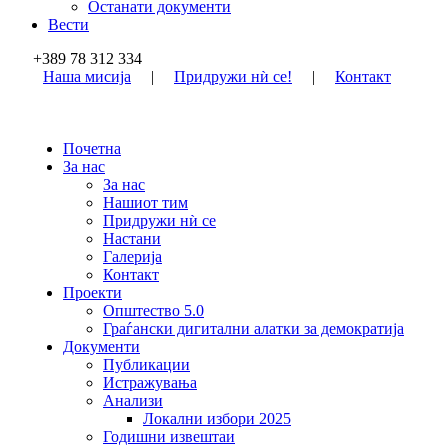
Останати документи
Вести
+389 78 312 334
Наша мисија
|
Придружи нѝ се!
|
Контакт
Почетна
За нас
За нас
Нашиот тим
Придружи нѝ се
Настани
Галерија
Контакт
Проекти
Општество 5.0
Граѓански дигитални алатки за демократија
Документи
Публикации
Истражувања
Анализи
Локални избори 2025
Годишни извештаи