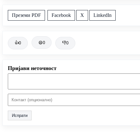
Преземи PDF
Facebook
X
LinkedIn
👍
😄
0
👎
0
0
Пријави неточност
Испрати